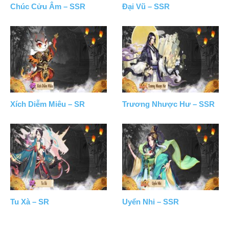
Chúc Cửu Âm – SSR
Đại Vũ – SSR
Xích Diễm Miêu – SR
Trương Nhược Hư – SSR
Tu Xà – SR
Uyển Nhi – SSR