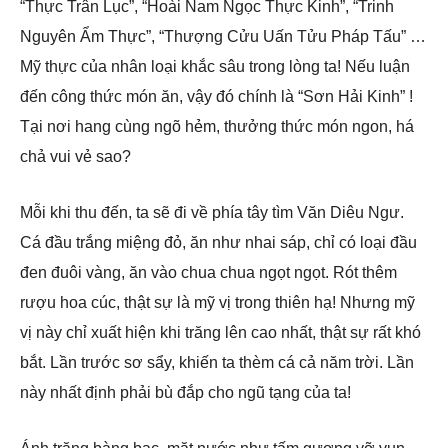
“Thực Trân Lục”, “Hoài Nam Ngọc Thực Kinh”, “Trinh
Nguyên Ẩm Thực”, “Thượng Cửu Uấn Tửu Pháp Tấu” …
Mỹ thực của nhân loại khắc sâu trong lòng ta! Nếu luận
đến công thức món ăn, vậy đó chính là “Sơn Hải Kinh” !
Tại nơi hang cùng ngõ hẻm, thưởng thức món ngon, há
chả vui vẻ sao?
Mỗi khi thu đến, ta sẽ đi về phía tây tìm Văn Diêu Ngư.
Cá đầu trắng miệng đỏ, ăn như nhai sáp, chỉ có loại đầu
đen đuôi vàng, ăn vào chua chua ngọt ngọt. Rót thêm
rượu hoa cúc, thật sự là mỹ vị trong thiên hạ! Nhưng mỹ
vị này chỉ xuất hiện khi trăng lên cao nhất, thật sự rất khó
bắt. Lần trước sơ sẩy, khiến ta thèm cá cả năm trời. Lần
này nhất định phải bù đắp cho ngũ tạng của ta!