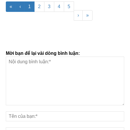
«
‹
1
2
3
4
5
›
»
Mời bạn để lại vài dòng bình luận: