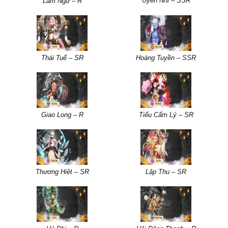
Uyển Nhi – SSR
Lam Ngư – R
Thái Tuế – SR
Hoàng Tuyền – SSR
Giao Long – R
Tiểu Cẩm Lý – SR
Thương Hiệt – SR
Lập Thu – SR