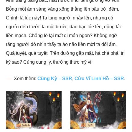
Ánh trăng bàng bạc, mặt nước như tấm gương vỡ vụn.
Bỗng một ánh sáng vàng xông thẳng lên bầu trời đêm.
Chính là lúc này! Ta tung người nhảy lên, nhưng có
người đến trước ta một bước, dao bạc lóe lên, động tác
liền mạch. Chẳng lẽ lại mất đi món ngon? Không ngờ
rằng người đó nhìn thấy ta ảo não liền mời ta đối ẩm.
Quá tuyệt, quá tuyệt! Trên đường gặp mặt, há chả phải tri
kỷ sao? Cùng cụng ly, thưởng thức mỹ vị!
Xem thêm:
Cùng Kỳ – SSR
,
Cửu Vĩ Linh Hồ – SSR
.