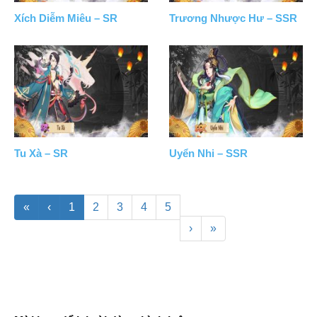
Xích Diễm Miêu – SR
Trương Nhược Hư – SSR
Tu Xà – SR
Uyển Nhi – SSR
«
‹
1
2
3
4
5
›
»