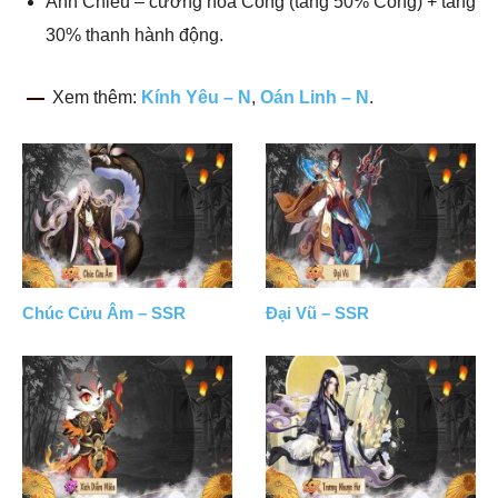
Anh Chiêu – cường hóa Công (tăng 50% Công) + tăng
30% thanh hành động.
Xem thêm:
Kính Yêu – N
,
Oán Linh – N
.
Chúc Cửu Âm – SSR
Đại Vũ – SSR