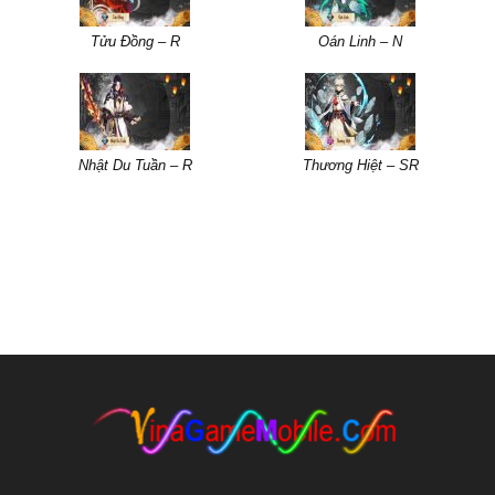
Tửu Đồng – R
Oán Linh – N
Nhật Du Tuần – R
Thương Hiệt – SR