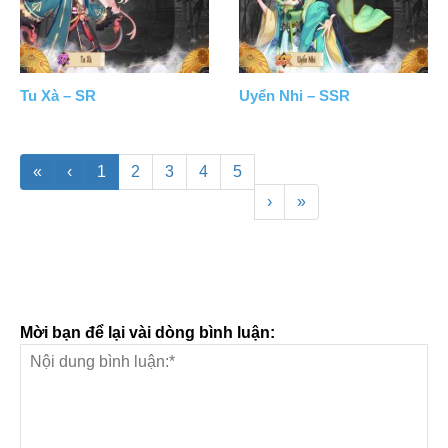
Tu Xà – SR
Uyển Nhi – SSR
«
‹
1
2
3
4
5
›
»
Mời bạn để lại vài dòng bình luận: