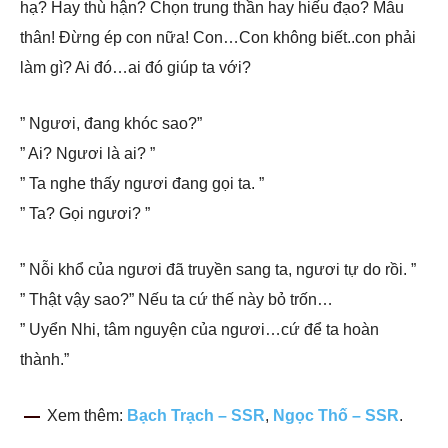
hạ? Hay thù hận? Chọn trung thần hay hiếu đạo? Mẫu
thân! Đừng ép con nữa! Con…Con không biết..con phải
làm gì? Ai đó…ai đó giúp ta với?
” Ngươi, đang khóc sao?”
” Ai? Ngươi là ai? ”
” Ta nghe thấy ngươi đang gọi ta. ”
” Ta? Gọi ngươi? ”
” Nỗi khổ của ngươi đã truyền sang ta, ngươi tự do rồi. ”
” Thật vậy sao?” Nếu ta cứ thế này bỏ trốn…
” Uyển Nhi, tâm nguyện của ngươi…cứ để ta hoàn
thành.”
Xem thêm:
Bạch Trạch – SSR
,
Ngọc Thố – SSR
.