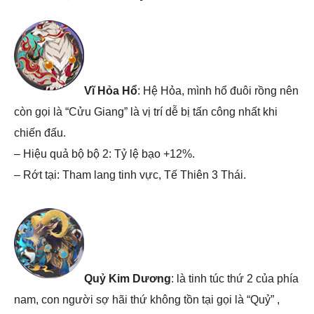
Vĩ Hỏa Hổ
: Hệ Hỏa, mình hổ đuôi rồng nên
còn gọi là “Cửu Giang” là vị trí dễ bị tấn công nhất khi
chiến đấu.
– Hiệu quả bộ bộ 2: Tỷ lệ bạo +12%.
– Rớt tại: Tham lang tinh vực, Tế Thiên 3 Thái.
Quỷ Kim Dương
: là tinh túc thứ 2 của phía
nam, con người sợ hãi thứ không tồn tại gọi là “Quỷ” ,