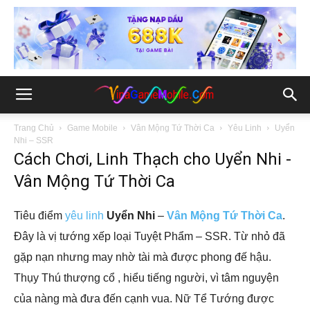
Trang Chủ
Game Mobile
Vân Mộng Tứ Thời Ca
Yêu Linh
Uyển
Nhi – SSR
Cách Chơi, Linh Thạch cho Uyển Nhi -
Vân Mộng Tứ Thời Ca
Tiêu điểm
yêu linh
Uyển Nhi
–
Vân Mộng Tứ Thời Ca
.
Đây là vị tướng xếp loại Tuyệt Phẩm – SSR. Từ nhỏ đã
gặp nạn nhưng may nhờ tài mà được phong đế hậu.
Thụy Thú thượng cổ , hiểu tiếng người, vì tâm nguyện
của nàng mà đưa đến cạnh vua. Nữ Tể Tướng được