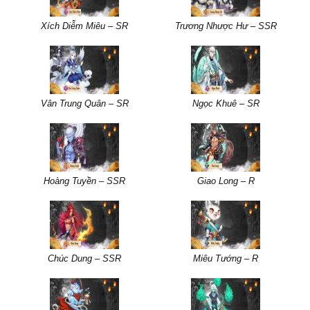
Xích Diễm Miêu – SR
Trương Nhược Hư – SSR
Vân Trung Quân – SR
Ngọc Khuê – SR
Hoàng Tuyền – SSR
Giao Long – R
Chúc Dung – SSR
Miêu Tướng – R