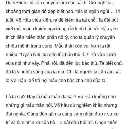
Dịch Đình chỉ cần chuyên tâm đọc sách. Giờ nghĩ lại,
khoảng thời gian đó đẹp biết bao, tiếc là ngắn ngủi… 14
tuổi, Võ Hậu triệu kiến, ra đề kiểm tra tại chỗ. Ta đặt bút
viết một mạch khiến người người kinh hãi, Võ Hậu yêu
thích liền miễn thân phận nô tỳ, cho ta quản lý chuyện
chiếu mệnh trong cung. Mẫu thân còn vui hơn ta rất
nhiều: “Uyển Nhi, đã đến lúc báo thù rồi!” Bà vừa cười
vừa nói như vậy. Phải rồi, đã đến lúc báo thù. Ta biết chứ,
đó là ý nghĩa sống của ta mà. Chỉ là người ta cần ám sát
là Võ Hậu–để trả nợ máu cho bậc cha chú của ta!
Là ta sai? Hay là mẫu thân đã sai? Võ Hậu không như
những gì mẫu thân nói. Võ hậu dù nghiêm khắc nhưng
đại nghĩa. Càng đến gần ta càng cảm nhận được sự cơ
trí và tầm nhìn xa của bà. Ta bắt đầu bối rối. Chọn thiên