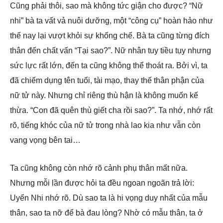
Cũng phải thôi, sao mà không tức giận cho được? “Nữ
nhi” bà ta vất vả nuôi dưỡng, một “công cụ” hoàn hảo như
thế nay lại vượt khỏi sự khống chế. Bà ta cũng từng đích
thân đến chất vấn “Tại sao?”. Nữ nhân tuy tiều tụy nhưng
sức lực rất lớn, đến ta cũng không thể thoát ra. Bởi vì, ta
đã chiếm dụng tên tuổi, tài mạo, thay thế thân phận của
nữ tử này. Nhưng chỉ riêng thù hận là không muốn kế
thừa. “Con đã quên thù giết cha rồi sao?”. Ta nhớ, nhớ rất
rõ, tiếng khóc của nữ tử trong nhà lao kia như vẫn còn
vang vọng bên tai…
Ta cũng không còn nhớ rõ cảnh phụ thân mất nữa.
Nhưng mỗi lần được hỏi ta đều ngoan ngoãn trả lời:
Uyển Nhi nhớ rõ. Dù sao ta là hi vọng duy nhất của mẫu
thân, sao ta nỡ để bà đau lòng? Nhờ có mẫu thân, ta ở