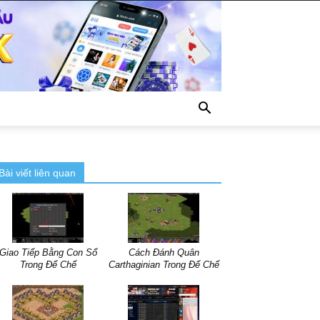
Bài viết liên quan
Giao Tiếp Bằng Con Số
Cách Đánh Quân
Trong Đế Chế
Carthaginian Trong Đế Chế