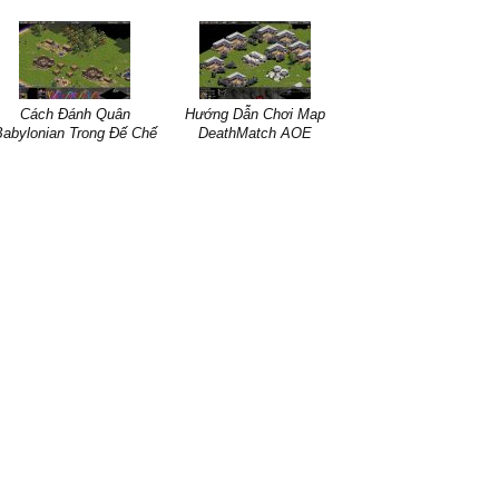
Cách Đánh Quân
Hướng Dẫn Chơi Map
abylonian Trong Đế Chế
DeathMatch AOE