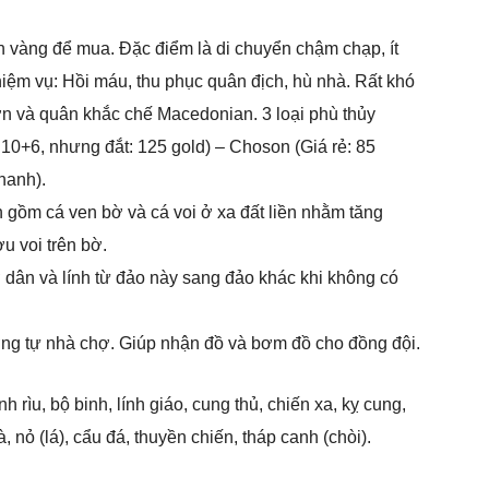
ốn vàng để mua. Đặc điểm là di chuyển chậm chạp, ít
hiệm vụ: Hồi máu, thu phục quân địch, hù nhà. Rất khó
ơn và quân khắc chế Macedonian. 3 loại phù thủy
 10+6, nhưng đắt: 125 gold) – Choson (Giá rẻ: 85
hanh).
n gồm cá ven bờ và cá voi ở xa đất liền nhằm tăng
u voi trên bờ.
dân và lính từ đảo này sang đảo khác khi không có
ng tự nhà chợ. Giúp nhận đồ và bơm đồ cho đồng đội.
h rìu, bộ binh, lính giáo, cung thủ, chiến xa, kỵ cung,
đà, nỏ (lá), cẩu đá, thuyền chiến, tháp canh (chòi).