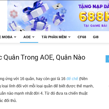
E MOBA
AOE
TẢI PHẦN MỀM
CF68
GI8
 Quân Trong AOE, Quân Nào
ng ứng với 16 quân, hay còn gọi là 16
đế chế
(Nền
loại lính đối với mỗi loại quân để biết được thế mạnh,
uân nào mạnh nhất đời 4. Từ đó đưa ra chiến thuật
ác đối thủ.