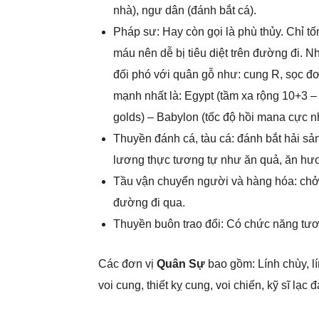
nhà), ngư dân (đánh bắt cá).
Pháp sư: Hay còn gọi là phù thủy. Chỉ t
máu nên dễ bị tiêu diệt trên đường đi. N
đối phó với quân gỗ như: cung R, sọc đ
mạnh nhất là: Egypt (tầm xa rộng 10+3 –
golds) – Babylon (tốc độ hồi mana cực n
Thuyền đánh cá, tàu cá: đánh bắt hải sả
lương thực tương tự như ăn quả, ăn hươ
Tầu vận chuyển người và hàng hóa: chở 
đường đi qua.
Thuyền buôn trao đổi: Có chức năng tươ
Các đơn vị
Quân Sự
bao gồm: Lính chùy, lín
voi cung, thiết kỵ cung, voi chiến, kỹ sĩ lạc 