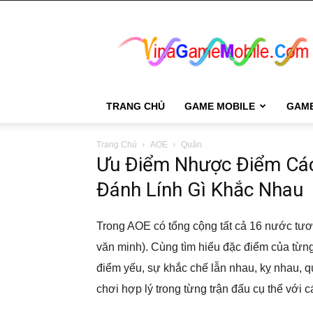
VinaGame
Mobile
TRANG CHỦ
GAME MOBILE
GAM
Trang Chủ
AOE
Quân
Ưu Điểm Nhược Điểm Các
Đánh Lính Gì Khắc Nhau
Trong AOE có tổng cộng tất cả 16 nước tươ
văn minh). Cùng tìm hiểu đặc điểm của từng 
điểm yếu, sự khắc chế lẫn nhau, kỵ nhau, q
chơi hợp lý trong từng trận đấu cụ thể với c