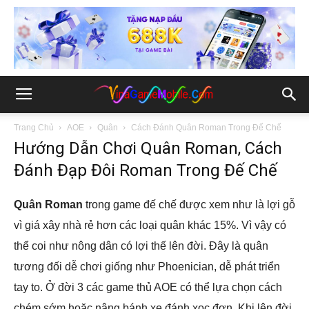
Trang Chủ
AOE
Quân
Cách Đánh Quân Roman Trong Đế Chế
Hướng Dẫn Chơi Quân Roman, Cách
Đánh Đạp Đôi Roman Trong Đế Chế
Quân Roman
trong game đế chế được xem như là lợi gỗ
vì giá xây nhà rẻ hơn các loại quân khác 15%. Vì vậy có
thể coi như nông dân có lợi thế lên đời. Đây là quân
tương đối dễ chơi giống như Phoenician, dễ phát triển
tay to. Ở đời 3 các game thủ AOE có thể lựa chọn cách
chém sớm hoặc nâng bánh xe đánh xọc đơn. Khi lên đời