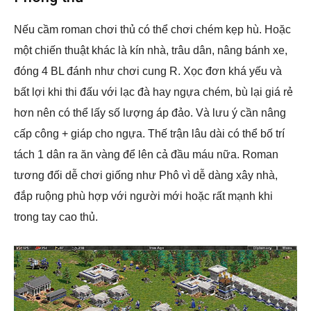
Nếu cầm roman chơi thủ có thể chơi chém kẹp hù. Hoặc
một chiến thuật khác là kín nhà, trâu dân, nâng bánh xe,
đóng 4 BL đánh như chơi cung R. Xọc đơn khá yếu và
bất lợi khi thi đấu với lạc đà hay ngựa chém, bù lại giá rẻ
hơn nên có thể lấy số lượng áp đảo. Và lưu ý cần nâng
cấp công + giáp cho ngựa. Thế trận lâu dài có thể bố trí
tách 1 dân ra ăn vàng để lên cả đầu máu nữa. Roman
tương đối dễ chơi giống như Phô vì dễ dàng xây nhà,
đắp ruộng phù hợp với người mới hoặc rất mạnh khi
trong tay cao thủ.