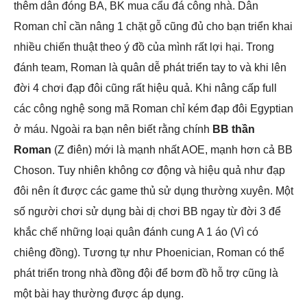
thêm dân đóng BA, BK mua cẩu đá công nhà. Dân
Roman chỉ cần nâng 1 chặt gỗ cũng đủ cho bạn triển khai
nhiều chiến thuật theo ý đồ của mình rất lợi hại. Trong
đánh team, Roman là quân dễ phát triển tay to và khi lên
đời 4 chơi đạp đôi cũng rất hiệu quả. Khi nâng cấp full
các công nghệ song mã Roman chỉ kém đạp đôi Egyptian
ở máu. Ngoài ra bạn nên biết rằng chính
BB thần
Roman
(Z điên) mới là mạnh nhất AOE, mạnh hơn cả BB
Choson. Tuy nhiên không cơ động và hiệu quả như đạp
đôi nên ít được các game thủ sử dụng thường xuyên. Một
số người chơi sử dụng bài dị chơi BB ngay từ đời 3 để
khắc chế những loại quân đánh cung A 1 áo (Vì có
chiêng đồng). Tương tự như Phoenician, Roman có thể
phát triển trong nhà đồng đội để bơm đồ hỗ trợ cũng là
một bài hay thường được áp dụng.