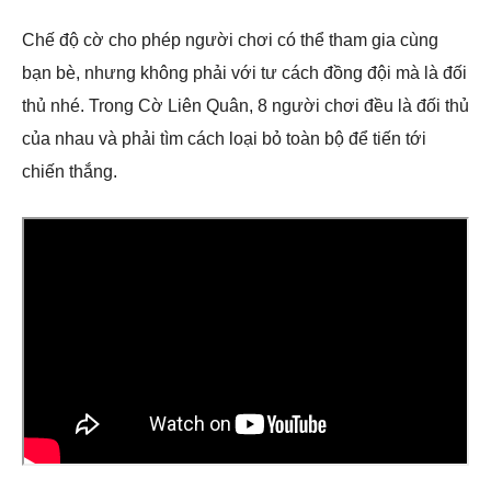
Chế độ cờ cho phép người chơi có thể tham gia cùng
bạn bè, nhưng không phải với tư cách đồng đội mà là đối
thủ nhé. Trong Cờ Liên Quân, 8 người chơi đều là đối thủ
của nhau và phải tìm cách loại bỏ toàn bộ để tiến tới
chiến thắng.