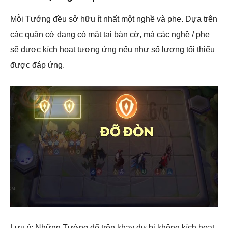
Mỗi Tướng đều sở hữu ít nhất một nghề và phe. Dựa trên
các quân cờ đang có mặt tại bàn cờ, mà các nghề / phe
sẽ được kích hoạt tương ứng nếu như số lượng tối thiểu
được đáp ứng.
Lưu ý: Những Tướng để trên khay dự bị không kích hoạt