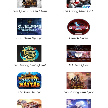
Tam Quốc Chí Đại Chiến
Bất Lương Nhân GCC
Cửu Thiên Đại Lục
Bleach Origin
Tân Trường Sinh Quyết
MT Tam Quốc
Kho Báu Hải Tặc
Tân Vương Tam Quốc