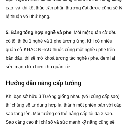
cao, và khi kết thúc trận phần thưởng đạt được cũng sẽ tỷ
lệ thuận với thứ hạng.
5. Bảng tổng hợp nghề và phe
: Mỗi một quân cờ đều
có tối thiểu 1 nghề và 1 phe tương ứng. Khi có nhiều
quân cờ KHÁC NHAU thuộc cùng một nghề / phe trên
bàn đấu, thì sẽ mở khoá tương tác nghề / phe, đem lại
sức mạnh lớn hơn cho quân cờ.
Hướng dẫn nâng cấp tướng
Khi bạn sở hữu 3 Tướng giống nhau (với cùng cấp sao)
thì chúng sẽ tự dung hợp lại thành một phiên bản với cấp
sao tăng lên. Mỗi tướng có thể nâng cấp tối đa 3 sao.
Sao càng cao thì chỉ số và sức mạnh kỹ năng cũng sẽ