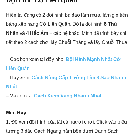
Đội hình Cờ Liên Quân
Hiện tại đang có 2 đội hình bá đạo làm mưa, làm gió trên
bảng xếp hạng Cờ Liên Quân. Đó là đội hình
6 Thú
Nhân
và
4 Hắc Ám
+ các hệ khác. Mình đã trình bày chi
tiết theo 2 cách chơi lấy Chuỗi Thắng và lấy Chuỗi Thua.
– Các bạn xem tại đây nha:
Đội Hình Mạnh Nhất Cờ
Liên Quân
.
– Hãy xem:
Cách Nâng Cấp Tướng Lên 3 Sao Nhanh
Nhất
.
– Và còn cả:
Cách Kiếm Vàng Nhanh Nhất
.
Mẹo Hay
:
1. Để xem đội hình của tất cả người chơi: Click vào biểu
tượng 3 dấu Gạch Ngang nằm bên dưới Danh Sách