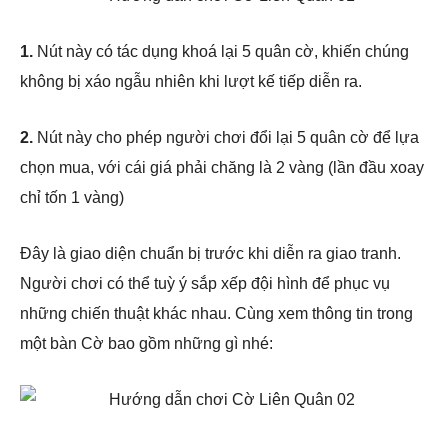
1.
Nút này có tác dụng khoá lại 5 quân cờ, khiến chúng
không bị xáo ngẫu nhiên khi lượt kế tiếp diễn ra.
2.
Nút này cho phép người chơi đổi lại 5 quân cờ để lựa
chọn mua, với cái giá phải chăng là 2 vàng (lần đầu xoay
chỉ tốn 1 vàng)
Đây là giao diện chuẩn bị trước khi diễn ra giao tranh.
Người chơi có thể tuỳ ý sắp xếp đội hình để phục vụ
những chiến thuật khác nhau. Cùng xem thông tin trong
một bàn Cờ bao gồm những gì nhé: