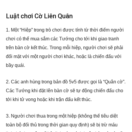
Luật chơi Cờ Liên Quân
1. Một “Hiệp” trong trò chơi được tính từ thời điểm người
chơi có thể mua sắm các Tướng cho tới khi giao tranh
trên bàn cờ kết thúc. Trong mỗi hiệp, người chơi sẽ phải
đối mặt với một người chơi khác, hoặc là chiến đấu với
bầy quái.
2. Các anh hùng trong bản đồ 5v5 được gọi là “Quân cờ”.
Các Tướng khi đặt lên bàn cờ sẽ tự động chiến đấu cho
tới khi tử vong hoặc khi trận đấu kết thúc.
3. Người chơi thua trong một hiệp (không thể tiêu diệt
toàn bộ đối thủ trong thời gian quy định) sẽ bị trừ máu