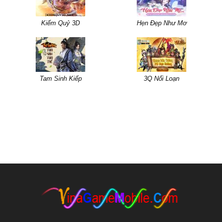
Kiếm Quỷ 3D
Hẹn Đẹp Như Mơ
Tam Sinh Kiếp
3Q Nổi Loạn