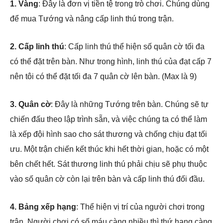
1. Vàng
: Đây là đơn vị tiền tệ trong trò chơi. Chúng dùng
để mua Tướng và nâng cấp linh thú trong trận.
2. Cấp linh thú
: Cấp linh thú thể hiện số quân cờ tối đa
có thể đặt trên bàn. Như trong hình, linh thú của đạt cấp 7
nên tôi có thể đặt tối đa 7 quân cờ lên bàn. (Max là 9)
3. Quân cờ
: Đây là những Tướng trên bàn. Chúng sẽ tự
chiến đấu theo lập trình sẵn, và việc chúng ta có thể làm
là xếp đội hình sao cho sát thương và chống chịu đạt tối
ưu. Một trận chiến kết thúc khi hết thời gian, hoặc có một
bên chết hết. Sát thương linh thú phải chịu sẽ phụ thuộc
vào số quân cờ còn lại trên bàn và cấp linh thú đối đầu.
4. Bảng xếp hạng
: Thể hiện vị trí của người chơi trong
trận. Người chơi có số máu càng nhiều thì thứ hạng càng