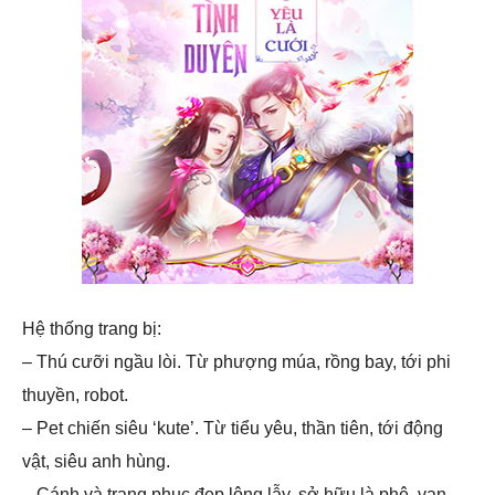
Hệ thống trang bị:
– Thú cưỡi ngầu lòi. Từ phượng múa, rồng bay, tới phi
thuyền, robot.
– Pet chiến siêu ‘kute’. Từ tiểu yêu, thần tiên, tới động
vật, siêu anh hùng.
– Cánh và trang phục đẹp lộng lẫy, sở hữu là phê, vạn