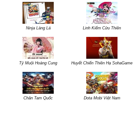
Ninja Làng Lá
Linh Kiếm Cửu Thiên
Tỷ Muội Hoàng Cung
Huyết Chiến Thiên Hạ SohaGame
Chân Tam Quốc
Dota Mobi Việt Nam