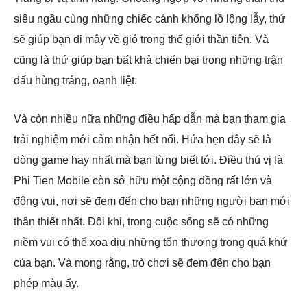
siêu ngầu cùng những chiếc cánh khổng lồ lộng lẫy, thứ
sẽ giúp bạn đi mây về gió trong thế giới thần tiên. Và
cũng là thứ giúp bạn bất khả chiến bại trong những trận
đấu hùng tráng, oanh liệt.
Và còn nhiều nữa những điều hấp dẫn mà bạn tham gia
trải nghiệm mới cảm nhận hết nổi. Hứa hẹn đây sẽ là
dòng game hay nhất mà bạn từng biết tới. Điều thú vị là
Phi Tien Mobile còn sở hữu một cộng đồng rất lớn và
đông vui, nơi sẽ đem đến cho bạn những người bạn mới
thân thiết nhất. Đôi khi, trong cuộc sống sẽ có những
niềm vui có thể xoa dịu những tổn thương trong quá khứ
của bạn. Và mong rằng, trò chơi sẽ đem đến cho bạn
phép màu ấy.