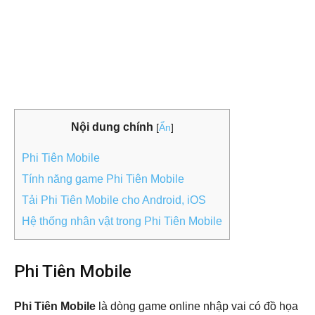
Nội dung chính
[
Ẩn
]
Phi Tiên Mobile
Tính năng game Phi Tiên Mobile
Tải Phi Tiên Mobile cho Android, iOS
Hệ thống nhân vật trong Phi Tiên Mobile
Phi Tiên Mobile
Phi Tiên Mobile
là dòng game online nhập vai có đồ họa