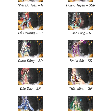
Nhật Du Tuần – R
Hoàng Tuyền – SSR
Tất Phương – SR
Giao Long – R
Dược Đồng – SR
Bà La Sát – SR
Đào Dao – SR
Thần Minh – SR