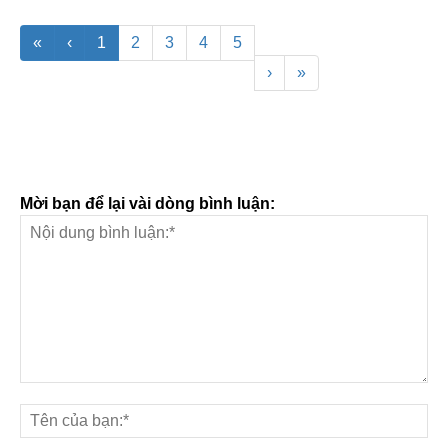
«
‹
1
2
3
4
5
›
»
Mời bạn để lại vài dòng bình luận: