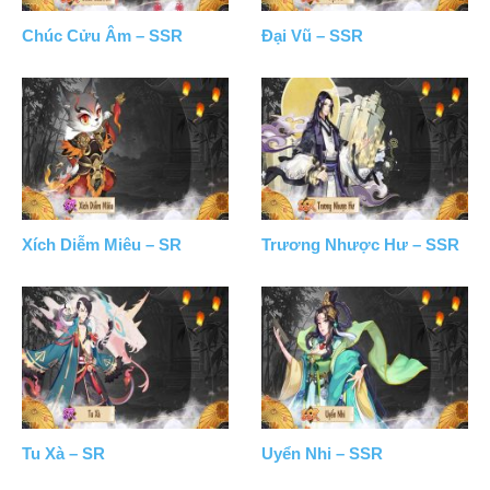
Chúc Cửu Âm – SSR
Đại Vũ – SSR
Xích Diễm Miêu – SR
Trương Nhược Hư – SSR
Tu Xà – SR
Uyển Nhi – SSR