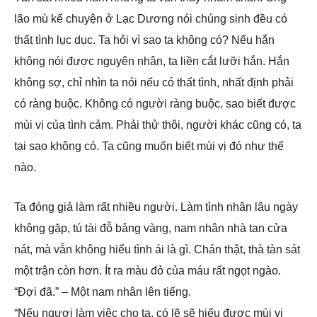
lão mù kể chuyện ở Lạc Dương nói chúng sinh đều có
thất tình lục dục. Ta hỏi vì sao ta không có? Nếu hắn
không nói được nguyên nhân, ta liền cắt lưỡi hắn. Hắn
không sợ, chỉ nhìn ta nói nếu có thất tình, nhất định phải
có ràng buộc. Không có người ràng buộc, sao biết được
mùi vị của tình cảm. Phải thử thôi, người khác cũng có, ta
tại sao không có. Ta cũng muốn biết mùi vị đó như thế
nào.
Ta đóng giả làm rất nhiều người. Làm tình nhân lâu ngày
không gặp, tú tài đỗ bảng vàng, nam nhân nhà tan cửa
nát, mà vẫn không hiểu tình ái là gì. Chán thật, thà tàn sát
một trận còn hơn. Ít ra màu đỏ của máu rất ngọt ngào.
“Đợi đã.” – Một nam nhân lên tiếng.
“Nếu ngươi làm việc cho ta, có lẽ sẽ hiểu được mùi vị