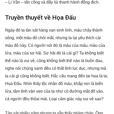
– Li Vẫn – tấn công và đẩy lùi thanh hành động địch.
Truyền thuyết về Họa Đấu
Ngày đó ta tàn sát hàng vạn sinh linh, máu chảy thành
sông, một màu đỏ chói mắt, nhưng ta lại yêu thích cái
màu đỏ này. Có người nói đó là màu của máu, màu của
lửa, màu của sợ hãi. Sợ hãi đó là cái gì? Ta không biết
thế nào là vui vẻ, cũng không biết thế nào là buồn đau,
nghe nói chúng sanh đều có thất tình lục dục, nhưng mà
ta cái gì cũng không biết. Hắc cẩu mang đến tai họa là ta:
Họa Đấu. Nhìn thấy tộc nhân đổ máu, khắp nơi là biển
lửa, tâm tình vặn vẹo của ta như có đường mật đổ vào,
cả người đều thỏai mái. Loại cảm giác này vui vẻ sao?
Tàn sát nhiều năm nhưng ta vẫn thấy nhàm chán. Ông