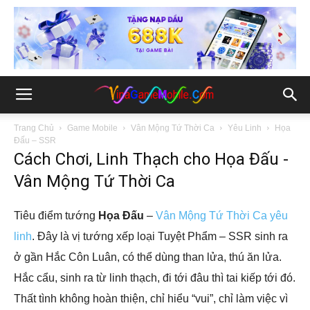
Trang Chủ
Game Mobile
Vân Mộng Tứ Thời Ca
Yêu Linh
Họa
Đấu – SSR
Cách Chơi, Linh Thạch cho Họa Đấu -
Vân Mộng Tứ Thời Ca
Tiêu điểm tướng
Họa Đấu
–
Vân Mộng Tứ Thời Ca yêu
linh
. Đây là vị tướng xếp loại Tuyệt Phẩm – SSR sinh ra
ở gần Hắc Côn Luân, có thể dùng than lửa, thú ăn lửa.
Hắc cẩu, sinh ra từ linh thạch, đi tới đâu thì tai kiếp tới đó.
Thất tình không hoàn thiện, chỉ hiểu “vui”, chỉ làm việc vì