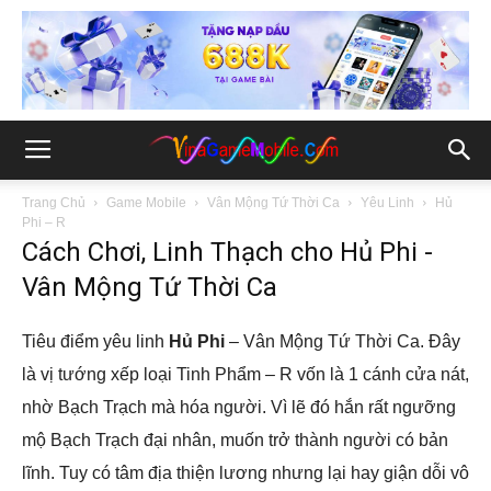
Trang Chủ
Game Mobile
Vân Mộng Tứ Thời Ca
Yêu Linh
Hủ
Phi – R
Cách Chơi, Linh Thạch cho Hủ Phi -
Vân Mộng Tứ Thời Ca
Tiêu điểm yêu linh
Hủ Phi
– Vân Mộng Tứ Thời Ca. Đây
là vị tướng xếp loại Tinh Phẩm – R vốn là 1 cánh cửa nát,
nhờ Bạch Trạch mà hóa người. Vì lẽ đó hắn rất ngưỡng
mộ Bạch Trạch đại nhân, muốn trở thành người có bản
lĩnh. Tuy có tâm địa thiện lương nhưng lại hay giận dỗi vô