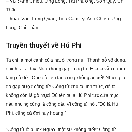
– VD : Anh Chiêu, Ứng Long, Tất Phương, Sơn Quỷ, Chỉ
Thần
– hoặc Vân Trung Quân, Tiểu Cẩm Lý, Anh Chiêu, Ứng
Long, Chỉ Thần.
Truyền thuyết về Hủ Phi
Ta chỉ là một cánh cửa nát ở trong núi. Thanh gỗ vô dụng,
chính là ta đây. Nếu không gặp công tử. E là ta vẫn cứ im
lặng cả đời. Cho dù tiêu tan cũng không ai biết! Nhưng ta
đã gặp được công tử! Công tử cho ta linh thức, để ta
không còn là gỗ mục! Dù tên ta là Hủ Phi tức cửa mục
nát, nhưng cũng là công đặt. Vì công tử nói. “Dù là Hủ
Phi, cũng cả đời huy hoàng.”
“Công tử là ai ư? Ngươi thật sự không biết!” Công tử