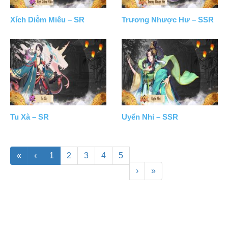
Xích Diễm Miêu – SR
Trương Nhược Hư – SSR
Tu Xà – SR
Uyển Nhi – SSR
«
‹
1
2
3
4
5
›
»