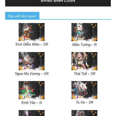
Bài viết liên quan
Xích Diễm Miêu – SR
Miêu Tướng – R
Ngưu Ma Vương – SR
Thái Tuế – SR
Tu Xà – SR
Kính Yêu – N