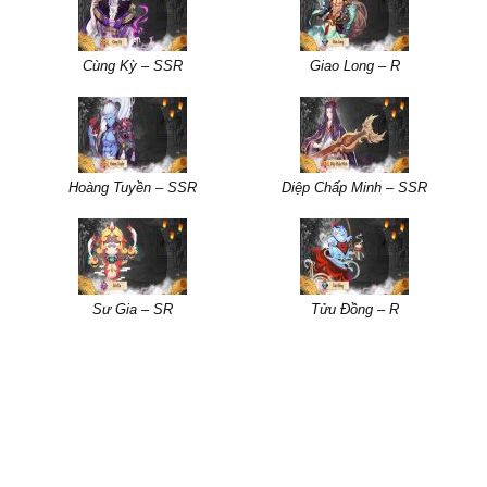
Cùng Kỳ – SSR
Giao Long – R
Hoàng Tuyền – SSR
Diệp Chấp Minh – SSR
Sư Gia – SR
Tửu Đồng – R