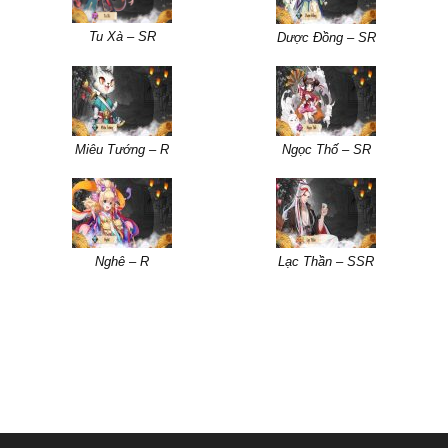
Tu Xà – SR
Dược Đồng – SR
Miêu Tướng – R
Ngọc Thố – SR
Nghê – R
Lạc Thần – SSR