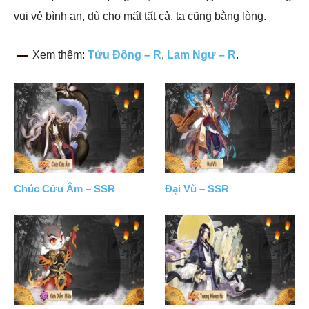
vui vẻ bình an, dù cho mất tất cả, ta cũng bằng lòng.
Xem thêm:
Tửu Đồng – R
,
Lam Ngư – R
.
Chúc Cửu Âm – SSR
Đại Vũ – SSR