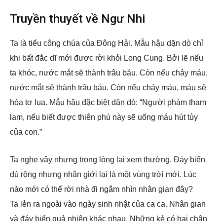
Truyền thuyết về Ngư Nhi
Ta là tiểu công chúa của Đông Hải. Mẫu hậu dặn dò chỉ
khi bất đắc dĩ mới được rời khỏi Long Cung. Bởi lẽ nếu
ta khóc, nước mắt sẽ thành trâu báu. Còn nếu chảy máu,
nước mắt sẽ thành trâu báu. Còn nếu chảy máu, máu sẽ
hóa tơ lụa. Mẫu hậu đặc biệt dặn dò: “Người phàm tham
lam, nếu biết được thiên phú này sẽ uống máu hút tủy
của con.”
Ta nghe vậy nhưng trong lòng lại xem thường. Đáy biển
dù rộng nhưng nhân giới lại là một vùng trời mới. Lúc
nào mới có thể rời nhà đi ngắm nhìn nhân gian đây?
Ta lẻn ra ngoài vào ngày sinh nhật của ca ca. Nhân gian
và đáy biển quả nhiên khác nhau. Những kẻ có hai chân