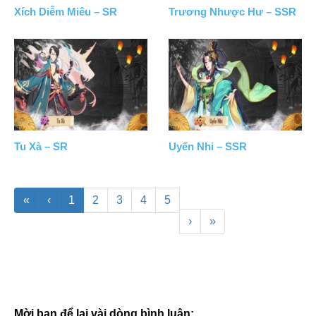
Xích Diễm Miêu – SR
Trương Nhược Hư – SSR
Tu Xà – SR
Uyển Nhi – SSR
«
‹
1
2
3
4
5
›
»
Mời bạn để lại vài dòng bình luận: