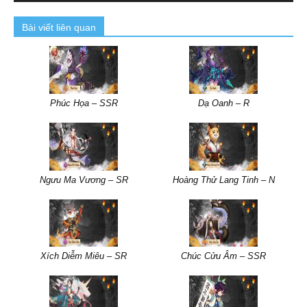
Bài viết liên quan
Phúc Họa – SSR
Dạ Oanh – R
Ngưu Ma Vương – SR
Hoàng Thử Lang Tinh – N
Xích Diễm Miêu – SR
Chúc Cửu Âm – SSR