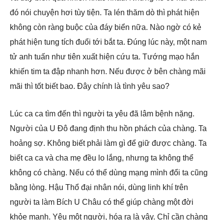
đó nói chuyện hơi tùy tiện. Ta lén thăm dò thì phát hiện
không còn ràng buộc của đáy biển nữa. Nào ngờ có kẻ
phát hiện tung tích đuổi tới bắt ta. Đúng lúc này, một nam
tử anh tuấn như tiên xuất hiện cứu ta. Tướng mạo hắn
khiến tim ta đập nhanh hơn. Nếu được ở bên chàng mãi
mãi thì tốt biết bao. Đây chính là tình yêu sao?
Lúc ca ca tìm đến thì người ta yêu đã lâm bệnh nặng.
Người của U Đô đang định thu hồn phách của chàng. Ta
hoảng sợ. Không biết phải làm gì để giữ được chàng. Ta
biết ca ca và cha mẹ đều lo lắng, nhưng ta không thể
không có chàng. Nếu có thể dùng mạng mình đổi ta cũng
bằng lòng. Hậu Thổ đại nhân nói, dùng linh khí trên
người ta làm Bích U Châu có thể giúp chàng một đời
khỏe mạnh. Yêu một người, hóa ra là vậy. Chỉ cần chàng