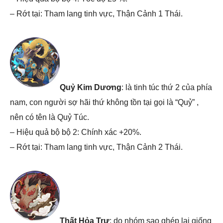
– Rớt tại: Tham lang tinh vực, Thận Cảnh 1 Thái.
Quỷ Kim Dương
: là tinh túc thứ 2 của phía
nam, con người sợ hãi thứ không tồn tại gọi là “Quỷ” ,
nên có tên là Quỷ Túc.
– Hiệu quả bộ bộ 2: Chính xác +20%.
– Rớt tại: Tham lang tinh vực, Thận Cảnh 2 Thái.
Thất Hỏa Trư
: do nhóm sao ghép lại giống