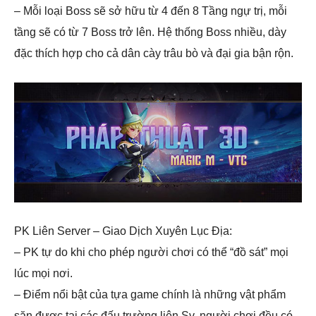
– Mỗi loại Boss sẽ sở hữu từ 4 đến 8 Tầng ngự trị, mỗi
tầng sẽ có từ 7 Boss trở lên. Hệ thống Boss nhiều, dày
đặc thích hợp cho cả dân cày trâu bò và đại gia bận rộn.
PK Liên Server – Giao Dịch Xuyên Lục Địa:
– PK tự do khi cho phép người chơi có thể “đồ sát” mọi
lúc mọi nơi.
– Điểm nổi bật của tựa game chính là những vật phẩm
săn được tại các đấu trường liên Sv, người chơi đều có