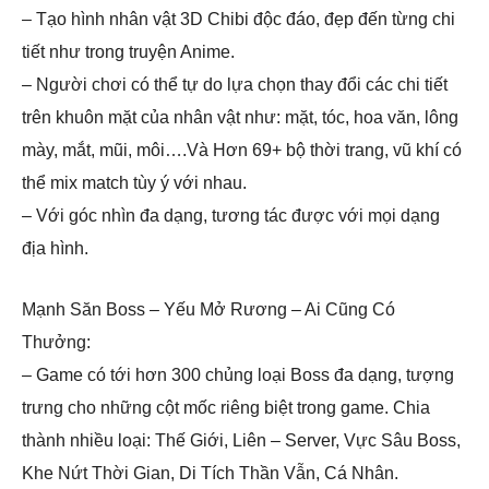
– Tạo hình nhân vật 3D Chibi độc đáo, đẹp đến từng chi
tiết như trong truyện Anime.
– Người chơi có thể tự do lựa chọn thay đổi các chi tiết
trên khuôn mặt của nhân vật như: mặt, tóc, hoa văn, lông
mày, mắt, mũi, môi….Và Hơn 69+ bộ thời trang, vũ khí có
thể mix match tùy ý với nhau.
– Với góc nhìn đa dạng, tương tác được với mọi dạng
địa hình.
Mạnh Săn Boss – Yếu Mở Rương – Ai Cũng Có
Thưởng:
– Game có tới hơn 300 chủng loại Boss đa dạng, tượng
trưng cho những cột mốc riêng biệt trong game. Chia
thành nhiều loại: Thế Giới, Liên – Server, Vực Sâu Boss,
Khe Nứt Thời Gian, Di Tích Thần Vẫn, Cá Nhân.