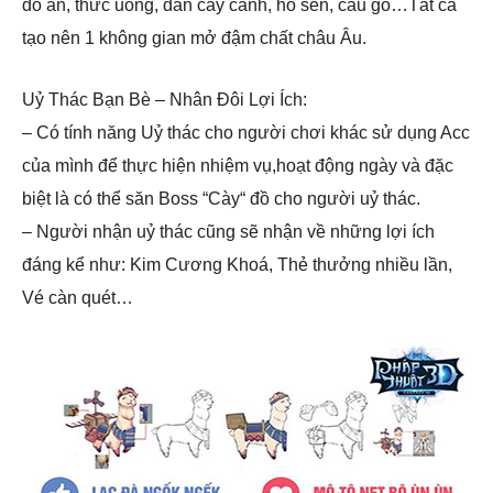
đồ ăn, thức uống, dàn cây cảnh, hồ sen, cầu gỗ…Tất cả
tạo nên 1 không gian mở đậm chất châu Âu.
Uỷ Thác Bạn Bè – Nhân Đôi Lợi Ích:
– Có tính năng Uỷ thác cho người chơi khác sử dụng Acc
của mình để thực hiện nhiệm vụ,hoạt động ngày và đặc
biệt là có thể săn Boss “Cày“ đồ cho người uỷ thác.
– Người nhận uỷ thác cũng sẽ nhận về những lợi ích
đáng kể như: Kim Cương Khoá, Thẻ thưởng nhiều lần,
Vé càn quét…