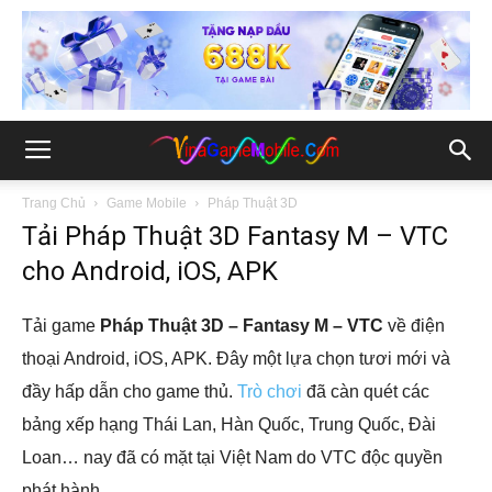
Trang Chủ
Game Mobile
Pháp Thuật 3D
Tải Pháp Thuật 3D Fantasy M – VTC
cho Android, iOS, APK
Tải game
Pháp Thuật 3D – Fantasy M – VTC
về điện
thoại Android, iOS, APK. Đây một lựa chọn tươi mới và
đầy hấp dẫn cho game thủ.
Trò chơi
đã càn quét các
bảng xếp hạng Thái Lan, Hàn Quốc, Trung Quốc, Đài
Loan… nay đã có mặt tại Việt Nam do VTC độc quyền
phát hành.