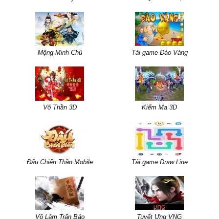
Mộng Minh Chủ
Tải game Đào Vàng
Võ Thần 3D
Kiếm Ma 3D
Đấu Chiến Thần Mobile
Tải game Draw Line
Võ Lâm Trấn Bảo
Tuyết Ưng VNG