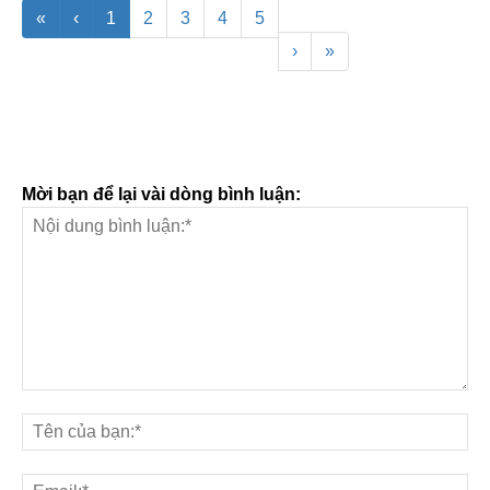
«
‹
1
2
3
4
5
›
»
Mời bạn để lại vài dòng bình luận: