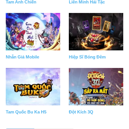
Tam Anh Chiến
Liên Minh Hải Tặc
Nhẫn Giả Mobile
Hiệp Sĩ Bóng Đêm
Tam Quốc Bu Ka H5
Đột Kích 3Q