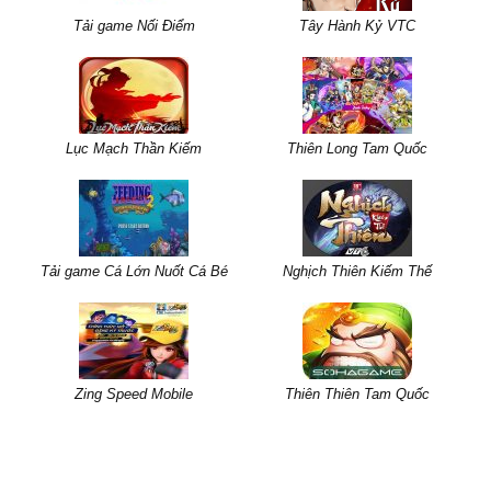
Tải game Nối Điểm
Tây Hành Kỷ VTC
Lục Mạch Thần Kiếm
Thiên Long Tam Quốc
Tải game Cá Lớn Nuốt Cá Bé
Nghịch Thiên Kiếm Thế
Zing Speed Mobile
Thiên Thiên Tam Quốc