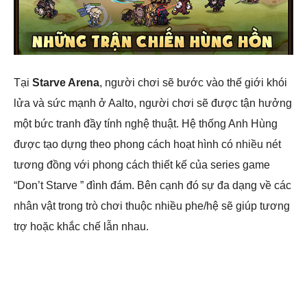
Tại
Starve Arena
, người chơi sẽ bước vào thế giới khói
lửa và sức mạnh ở Aalto, người chơi sẽ được tận hưởng
một bức tranh đầy tính nghệ thuật. Hệ thống Anh Hùng
được tạo dựng theo phong cách hoạt hình có nhiều nét
tương đồng với phong cách thiết kế của series game
“Don’t Starve ” đình đám. Bên cạnh đó sự đa dạng về các
nhân vật trong trò chơi thuộc nhiều phe/hệ sẽ giúp tương
trợ hoặc khắc chế lẫn nhau.