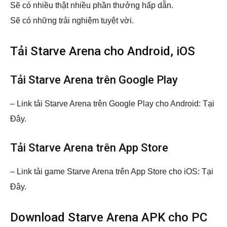
Sẽ có nhiều thật nhiều phần thưởng hấp dẫn.
Sẽ có những trải nghiệm tuyệt vời.
Tải Starve Arena cho Android, iOS
Tải Starve Arena trên Google Play
– Link tải Starve Arena trên Google Play cho Android: Tại
Đây.
Tải Starve Arena trên App Store
– Link tải game Starve Arena trên App Store cho iOS: Tại
Đây.
Download Starve Arena APK cho PC