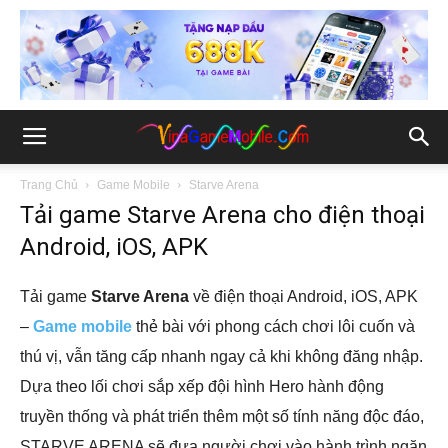
Trang Chủ
Game Mobile
Starve Arena
Tải game Starve Arena cho điện thoại
Android, iOS, APK
Tải game
Starve Arena
về điện thoại Android, iOS, APK
–
Game mobile
thẻ bài với phong cách chơi lôi cuốn và
thú vị, vẫn tăng cấp nhanh ngay cả khi không đăng nhập.
Dựa theo lối chơi sắp xếp đội hình Hero hành động
truyền thống và phát triển thêm một số tính năng độc đáo,
STARVE ARENA sẽ đưa người chơi vào hành trình ngăn