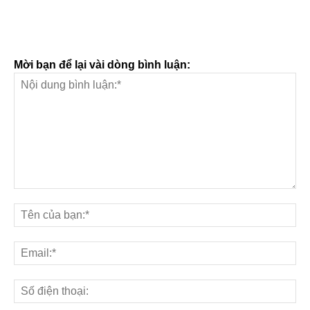
Mời bạn để lại vài dòng bình luận: