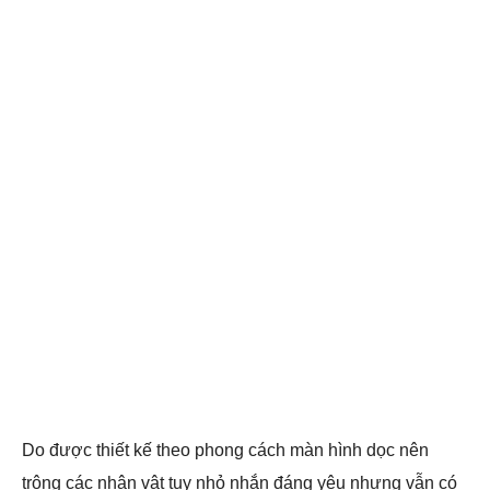
Do được thiết kế theo phong cách màn hình dọc nên
trông các nhân vật tuy nhỏ nhắn đáng yêu nhưng vẫn có