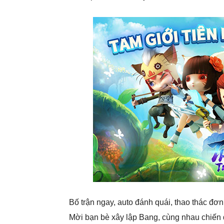
Bố trận ngay, auto đánh quái, thao thác đơn g
Mời bạn bè xây lập Bang, cùng nhau chiến 