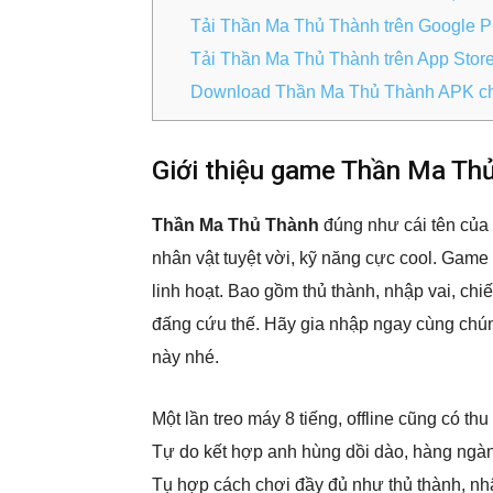
Tải Thần Ma Thủ Thành trên Google P
Tải Thần Ma Thủ Thành trên App Stor
Download Thần Ma Thủ Thành APK c
Giới thiệu game Thần Ma Th
Thần Ma Thủ Thành
đúng như cái tên của 
nhân vật tuyệt vời, kỹ năng cực cool. Game 
linh hoạt. Bao gồm thủ thành, nhập vai, chi
đấng cứu thế. Hãy gia nhập ngay cùng chúng
này nhé.
Một lần treo máy 8 tiếng, offline cũng có 
Tự do kết hợp anh hùng dồi dào, hàng ngàn 
Tụ hợp cách chơi đầy đủ như thủ thành, nhậ