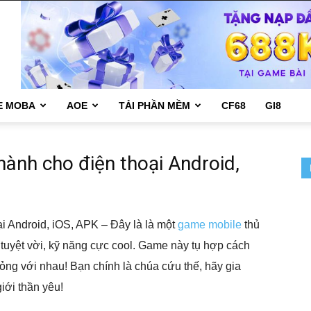
E MOBA
AOE
TẢI PHẦN MỀM
CF68
GI8
ành cho điện thoại Android,
ại Android, iOS, APK – Đây là là một
game mobile
thủ
t tuyệt vời, kỹ năng cực cool. Game này tụ hợp cách
hỏng với nhau! Bạn chính là chúa cứu thế, hãy gia
iới thần yêu!