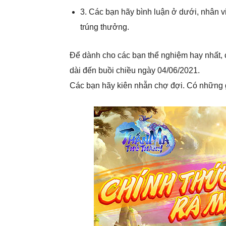
3. Các bạn hãy bình luận ở dưới, nhân v
trúng thưởng.
Để dành cho các bạn thể nghiệm hay nhất, c
dài đến buồi chiều ngày 04/06/2021.
Các bạn hãy kiên nhẫn chợ đợi. Có những gì