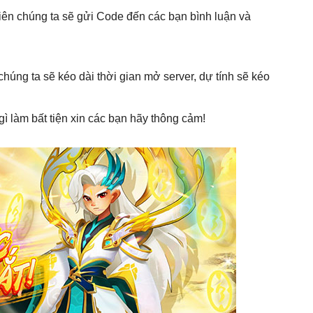
iên chúng ta sẽ gửi Code đến các bạn bình luận và
húng ta sẽ kéo dài thời gian mở server, dự tính sẽ kéo
 làm bất tiện xin các bạn hãy thông cảm!