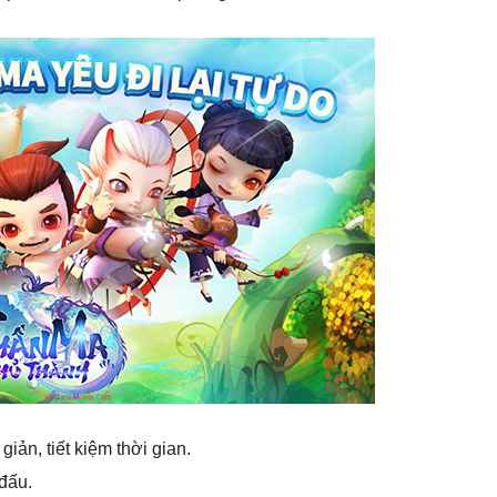
iản, tiết kiệm thời gian.
đấu.