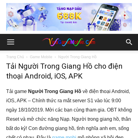
Trang Chủ
Game Mobile
Người Trong Giang Hồ
Tải Người Trong Giang Hồ cho điện
thoại Android, iOS, APK
Tải game
Người Trong Giang Hồ
về điện thoại Android,
iOS, APK – Chính thức ra mắt server S1 vào lúc 9:00
ngày 18/10/2019. Mời các bạn cùng tham gia. OBT không
Reset và mở chức năng Nạp. Người trong giang hồ, thân
bất do kỷ! Con đường giang hồ, tình nghĩa anh em, sống
chết có nhau. Đây là
game mobi
mô phỏng xã hội đen