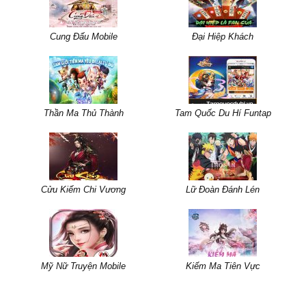
Cung Đấu Mobile
Đại Hiệp Khách
Thần Ma Thủ Thành
Tam Quốc Du Hí Funtap
Cửu Kiếm Chi Vương
Lữ Đoàn Đánh Lén
Mỹ Nữ Truyện Mobile
Kiếm Ma Tiên Vực