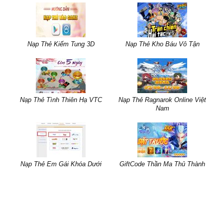
Nạp Thẻ Kiếm Tung 3D
Nạp Thẻ Kho Báu Vô Tận
Nạp Thẻ Tình Thiên Hạ VTC
Nạp Thẻ Ragnarok Online Việt
Nam
Nạp Thẻ Em Gái Khóa Dưới
GiftCode Thần Ma Thủ Thành