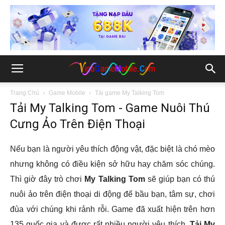
Trang Chủ
Game Mobile
Tải game My Talking Tom
Tải My Talking Tom - Game Nuôi Thú
Cưng Ảo Trên Điện Thoại
Nếu bạn là người yêu thích động vật, đặc biệt là chó mèo
nhưng không có điều kiện sở hữu hay chăm sóc chúng.
Thì giờ đây trò chơi
My Talking Tom
sẽ giúp bạn có thú
nuôi ảo trên điện thoại di động để bầu bạn, tâm sự, chơi
đùa với chúng khi rảnh rỗi. Game đã xuất hiện trên hơn
135 quốc gia và được rất nhiều người yêu thích.
Tải My