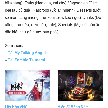
bữa sáng), Fruits (Hoa quả, trái cây), Vagetables (Các
loại rau củ quả), Fast food (Đồ ăn nhanh), Desserts (Một
số món tráng miệng như kem tươi, kẹo ngọt), Drinks (Đồ
uống như sữa, nước ép, cafe), Specials (Một số món ăn
đặc biệt như gà quay, bún phở).
Xem thêm:
–
Tải My Talking Angela
.
–
Tải Zombie Tsunami
.
Liệt Hỏa VNG
Hiệp Sĩ Bóng Đêm