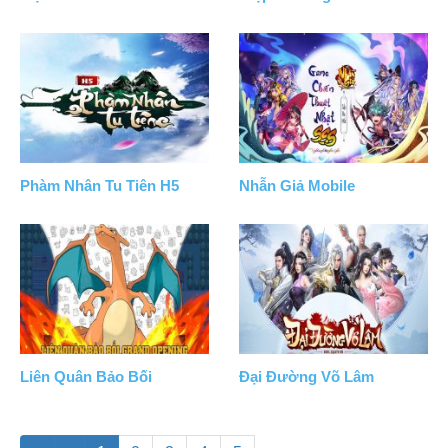
Phàm Nhân Tu Tiên H5
Nhẫn Giả Mobile
Liên Quân Bảo Bối
Đại Đường Võ Lâm