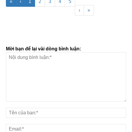
«
‹
1
2
3
4
5
›
»
Mời bạn để lại vài dòng bình luận: