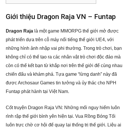
Giới thiệu Dragon Raja VN – Funtap
Dragon Raja
là một game MMORPG thế giới mở được
phát triển dựa trên cỗ máy nổi tiếng thế giới UE4, với
những hình ảnh nhập vai phi thường. Trong trò chơi, bạn
không chỉ có thể tạo ra các nhân vật trò chơi độc đáo mà
còn có thể kết bạn từ khắp nơi trên thế giới để cùng nhau
chiến đấu và khám phá. Tựa game “lừng danh” này đã
được Archosaur Games tin tưởng và ủy thác cho NPH
Funtap phát hành tại Việt Nam.
Cốt truyện Dragon Raja VN: Những mối nguy hiểm luôn
rình rập thế giới bình yên hiện tại. Vua Rồng Bóng Tối
luôn trực chờ cơ hội để quay lại thống trị thế giới. Liệu ai