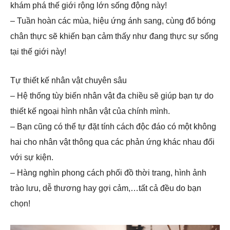
khám phá thế giới rộng lớn sống động này!
– Tuần hoàn các mùa, hiệu ứng ánh sang, cùng đổ bóng
chân thực sẽ khiến bạn cảm thấy như đang thực sự sống
tại thế giới này!
Tự thiết kế nhân vật chuyên sâu
– Hệ thống tùy biến nhân vật đa chiều sẽ giúp bạn tự do
thiết kế ngoại hình nhân vật của chính mình.
– Bạn cũng có thể tự đặt tính cách độc đáo có một không
hai cho nhân vật thông qua các phản ứng khác nhau đối
với sự kiện.
– Hàng nghìn phong cách phối đồ thời trang, hình ảnh
trào lưu, dễ thương hay gợi cảm,…tất cả đều do bạn
chọn!