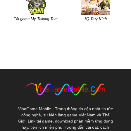
Tải game My Talking Tom
3Q Truy Kích
VinaGame Mobile - Trang thông tin cập nhật tin tức
công nghệ, sự kiện làng game Việt Nam và Thế
Giới. Link tải game, download phần mềm ứng dụng
hay, tiện ích miễn phí. Hướng dẫn cài đặt, cách