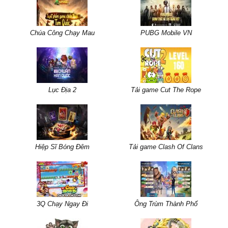
Chúa Công Chạy Mau
PUBG Mobile VN
Lục Địa 2
Tải game Cut The Rope
Hiệp Sĩ Bóng Đêm
Tải game Clash Of Clans
3Q Chạy Ngay Đi
Ông Trùm Thành Phố