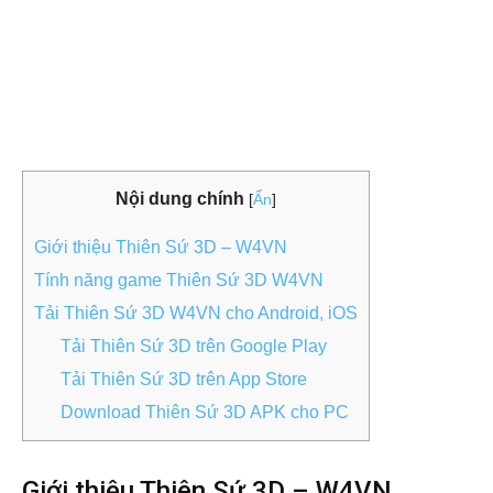
Nội dung chính
[
Ẩn
]
Giới thiệu Thiên Sứ 3D – W4VN
Tính năng game Thiên Sứ 3D W4VN
Tải Thiên Sứ 3D W4VN cho Android, iOS
Tải Thiên Sứ 3D trên Google Play
Tải Thiên Sứ 3D trên App Store
Download Thiên Sứ 3D APK cho PC
Giới thiệu Thiên Sứ 3D – W4VN