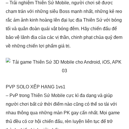
– Trải nghiệm Thiên Sứ Mobile, người chơi sẽ được
chạm trán với những siêu Boss mạnh nhất, những kẻ reo
rắc ám ảnh kinh hoàng lên đại lục địa Thiên Sứ với bóng
tối và quân đoàn quái vật bóng đêm. Hãy chiến đấu để
bảo vệ lãnh địa của các vị thần, chinh phạt chúa quỷ đem
về những chiến lợi phẩm giá trị.
PVP SOLO XẾP HẠNG 1vs1
– PvP trong Thiên Sứ Mobile cực kì đa dạng và giúp
người chơi bất cứ thời điểm nào cũng có thể so tài với
nhau thông qua những màn PK gay cấn nhất. Mọi game
thủ đều có cơ hội chiến đấu, rèn luyện liên tục để trở