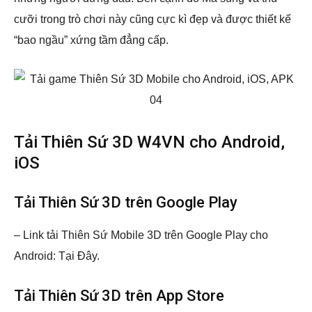
cưỡi trong trò chơi này cũng cực kì đẹp và được thiết kế
“bao ngầu” xứng tầm đẳng cấp.
Tải Thiên Sứ 3D W4VN cho Android,
iOS
Tải Thiên Sứ 3D trên Google Play
– Link tải Thiên Sứ Mobile 3D trên Google Play cho
Android: Tại Đây.
Tải Thiên Sứ 3D trên App Store