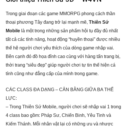
Trong giai đoạn các game MMORPG phong cách thần
thoại phương Tây đang trở lại mạnh mẽ,
Thiên Sứ
Mobile
là một trong những sản phẩm hội tụ đầy đủ nhất
tất cả các tính năng, hoạt động “huyền thoại” được nhiều
thế hệ người chơi yêu thích của dòng game nhập vai.
Bên cạnh đó đồ họa đỉnh cao cùng với hàng tấn trang bị,
thời trang “siêu đẹp” giúp người chơi tự tin thể hiện cá
tính cũng như đẳng cấp của mình trong game.
CÁC CLASS ĐA DẠNG – CÂN BẰNG GIỮA BA THẾ
LỰC:
– Trong Thiên Sứ Mobile, người chơi sẽ nhập vai 1 trong
4 class bao gồm: Pháp Sư, Chiến Binh, Yêu Tinh và
Kiếm Thánh. Mỗi nhân vật lại có những ưu và nhược