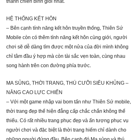
thành chiến binh giỏi nhất.
HỆ THỐNG KẾT HÔN
– Bên cạnh tính năng kết hôn truyền thống, Thiên Sứ
Mobile còn có thêm tính năng kết hôn cùng giới, người
chơi sẽ dễ dàng tìm được một nửa của đời mình không
chỉ tâm đầu ý hợp mà còn tài sắc vẹn toàn, cùng nhau
song hành trên con đường phía trước.
MA SỦNG, THỜI TRANG, THÚ CƯỠI SIÊU KHỦNG –
NÂNG CAO LỰC CHIẾN
– Với một game nhập vai bom tấn như Thiên Sứ mobile,
thời trang đẹp thể hiện đẳng cấp chắc chắn không thể
thiếu. Có rất nhiều trang phục đẹp và ấn tượng phục vụ
người chơi và đặc biệt là thời trang hiếm chỉ dành cho
những người đứng đầu. Bên cạnh đó Ma sủng và thú