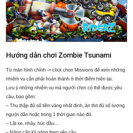
Hướng dẫn chơi Zombie Tsunami
Từ màn hình chính -> click chọn Missions để xem những
nhiệm vụ cần phải hoàn thành ở thời điểm hiện tại.
Lưu ý những nhiệm vụ mà người chơi có thể được yêu
cầu, bao gồm:
– Thu thập đủ số tiền vàng nhất định, ăn thịt đủ số lượng
người dân hoặc trong 1 thời gian nào đó.
– Lật xe, nhảy, húc đầu…
– Nâng cấp kỹ năng theo yêu cầu.