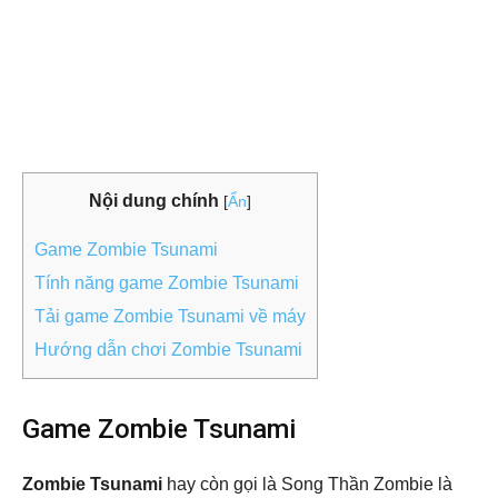
Nội dung chính
[
Ẩn
]
Game Zombie Tsunami
Tính năng game Zombie Tsunami
Tải game Zombie Tsunami về máy
Hướng dẫn chơi Zombie Tsunami
Game Zombie Tsunami
Zombie Tsunami
hay còn gọi là Song Thần Zombie là