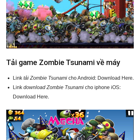
Tải game Zombie Tsunami về máy
Link
tải Zombie Tsunami
cho Android: Download Here.
Link
download Zombie Tsunami
cho iphone iOS:
Download Here.