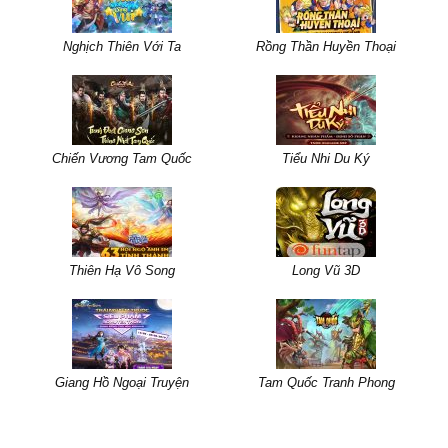
Nghịch Thiên Với Ta
Rồng Thần Huyền Thoại
Chiến Vương Tam Quốc
Tiểu Nhi Du Ký
Thiên Hạ Vô Song
Long Vũ 3D
Giang Hồ Ngoại Truyện
Tam Quốc Tranh Phong