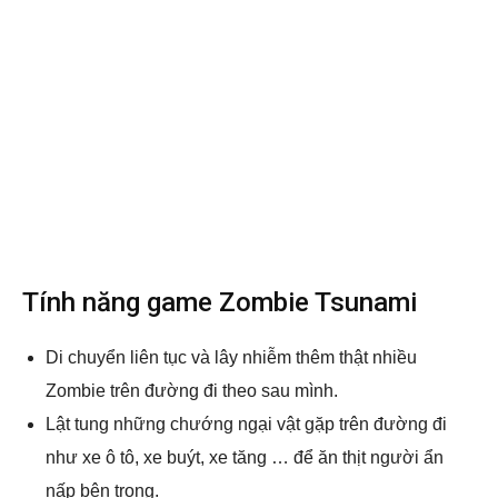
Tính năng game Zombie Tsunami
Di chuyển liên tục và lây nhiễm thêm thật nhiều
Zombie trên đường đi theo sau mình.
Lật tung những chướng ngại vật gặp trên đường đi
như xe ô tô, xe buýt, xe tăng … để ăn thịt người ẩn
nấp bên trong.