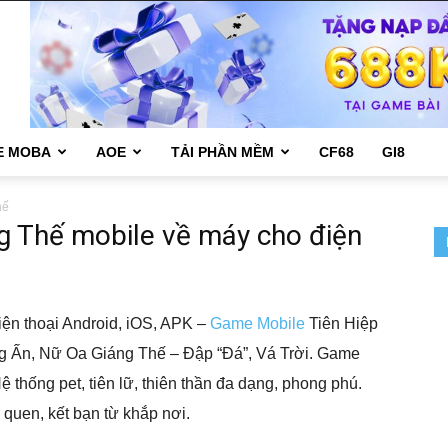
E MOBA
AOE
TẢI PHẦN MỀM
CF68
GI8
hế
g Thế mobile về máy cho điện
iện thoại Android, iOS, APK –
Game Mobile
Tiên Hiệp
g Ấn, Nữ Oa Giáng Thế – Đập “Đá”, Vá Trời. Game
ệ thống pet, tiên lữ, thiên thần đa dạng, phong phú.
 quen, kết bạn từ khắp nơi.