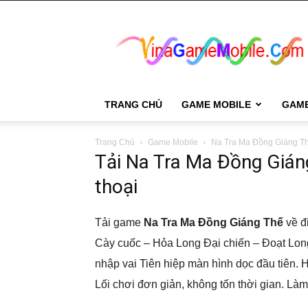
VinaGame
Mobile
TRANG CHỦ
GAME MOBILE
GAM
Trang Chủ
Game Mobile
Na Tra Ma Đồng Giáng T
Tải Na Tra Ma Đồng Gián
thoại
Tải game
Na Tra Ma Đồng Giáng Thế
về đ
Cày cuốc – Hỏa Long Đại chiến – Đoạt Lon
nhập vai Tiên hiệp màn hình dọc đầu tiên. H
Lối chơi đơn giản, không tốn thời gian. Làm