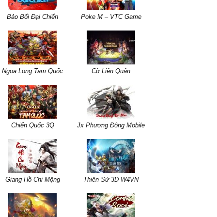
Bảo Bối Đại Chiến
Poke M – VTC Game
Ngọa Long Tam Quốc
Cờ Liên Quân
Chiến Quốc 3Q
Jx Phương Đông Mobile
Giang Hồ Chi Mộng
Thiên Sứ 3D W4VN