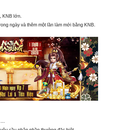
, KNB lớn.
í trong ngày và thêm một lần làm mới bằng KNB.
,….
i yêu cầu nhận phần thưởng đặc biệt.