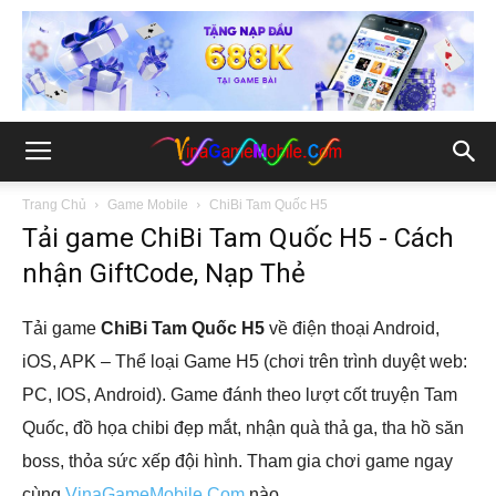
Trang Chủ
Game Mobile
ChiBi Tam Quốc H5
Tải game ChiBi Tam Quốc H5 - Cách
nhận GiftCode, Nạp Thẻ
Tải game
ChiBi Tam Quốc H5
về điện thoại Android,
iOS, APK – Thể loại Game H5 (chơi trên trình duyệt web:
PC, IOS, Android). Game đánh theo lượt cốt truyện Tam
Quốc, đồ họa chibi đẹp mắt, nhận quà thả ga, tha hồ săn
boss, thỏa sức xếp đội hình. Tham gia chơi game ngay
cùng
VinaGameMobile.Com
nào.