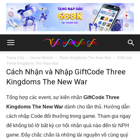
Trang Chủ
Game Mobile
Three Kingdoms The New War
GiftCode
Three Kingdoms The New War
Cách Nhận và Nhập GiftCode Three
Kingdoms The New War
Tổng hợp các event, sự kiện nhận
GiftCode Three
Kingdoms The New War
dành cho tân thủ. Hướng dẫn
cách nhập Code đổi thưởng trong game. Tham gia ngay
để không bỏ lỡ bất kỳ cơ hội nhận quà nào đến từ NPH
game. Đây chắc chắn là những tài nguyên vô cùng quý