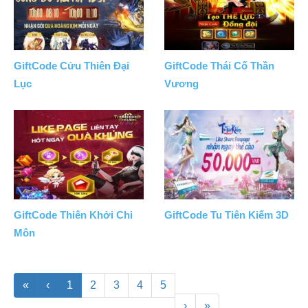
GiftCode Cửu Thiên Đại
GiftCode Thái Cố Thần
Lục
Vương
GiftCode Thiên Khởi Chi
GiftCode Tu Tiên Kiếm 3D
Môn
«
‹
1
2
3
4
5
›
»