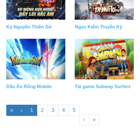
Kỷ Nguyên Thiên Sứ
Ngọc Kiếm Truyền Kỳ
Dấu Ấn Rồng Mobile
Tải game Subway Surfers
«
‹
1
2
3
4
5
›
»