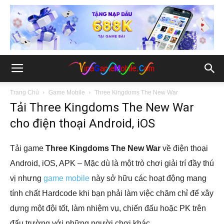
Trang Chủ
Game Mobile
Three Kingdoms The New War
Tải Three Kingdoms The New War
cho điện thoại Android, iOS
Tải game
Three Kingdoms The New War
về điện thoại
Android, iOS, APK – Mặc dù là một trò chơi giải trí đầy thú
vị nhưng
game mobile
này sở hữu các hoạt động mang
tính chất Hardcode khi bạn phải làm việc chăm chỉ để xây
dựng một đội tốt, làm nhiệm vụ, chiến đấu hoặc PK trên
đấu trường với những người chơi khác.