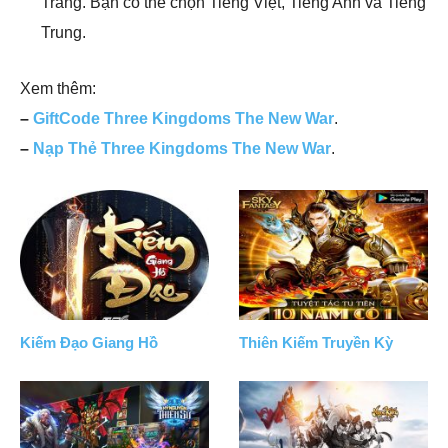
Trang. Bạn có thể chọn Tiếng Việt, Tiếng Anh và Tiếng
Trung.
Xem thêm:
–
GiftCode Three Kingdoms The New War
.
–
Nạp Thẻ Three Kingdoms The New War
.
Kiếm Đạo Giang Hồ
Thiên Kiếm Truyền Kỳ