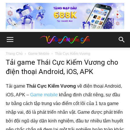
Trang Chủ
Game Mobile
Thái Cực Kiếm Vương
Tải game Thái Cực Kiếm Vương cho
điện thoại Android, iOS, APK
Tải game
Thái Cực Kiếm Vương
về điện thoại Android,
iOS, APK –
Game mobile
khẳng định chất riêng, sự đầu
tư bằng cách tập trung vào điểm cốt lõi của 1 tựa game
nhập vai, đó là phát triển nhân vật. Game được phát triển
bởi đội ngũ dày dặn kinh nghiệm, đầu tư nhiều tâm huyết
nên chắc chắn sẽ đem lại một trải nghiệm hoàn toàn khác