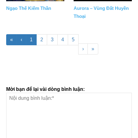
Ngạo Thế Kiếm Thần
Aurora – Vùng Đất Huyền
Thoại
«
‹
1
2
3
4
5
›
»
Mời bạn để lại vài dòng bình luận: