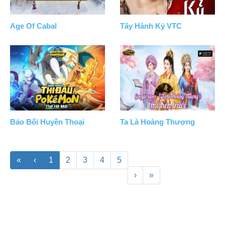
Age Of Cabal
Tây Hành Kỷ VTC
Bảo Bối Huyền Thoại
Ta Là Hoàng Thượng
«
‹
1
2
3
4
5
›
»