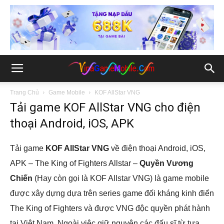
Trang Chủ
Game Mobile
KOF AllStar VNG
Tải game KOF AllStar VNG cho điện
thoại Android, iOS, APK
Tải game
KOF AllStar VNG
về điện thoại Android, iOS,
APK – The King of Fighters Allstar –
Quyền Vương
Chiến
(Hay còn gọi là KOF Allstar VNG) là game mobile
được xây dựng dựa trên series game đối kháng kinh điển
The King of Fighters và được VNG độc quyền phát hành
tại Việt Nam. Ngoài việc giữ nguyên các đấu sĩ từ tựa