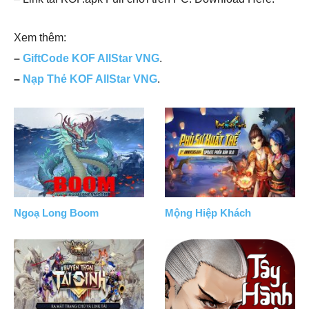
Xem thêm:
–
GiftCode KOF AllStar VNG
.
–
Nạp Thẻ KOF AllStar VNG
.
Ngoạ Long Boom
Mộng Hiệp Khách