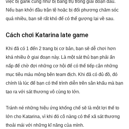
việc bị gank cũng như bị băng trụ trong giai đoạn đầu.
Nếu bạn khởi đầu trận tệ hoặc bị đối phương chăm sóc
quá nhiều, bạn sẽ rất khó để có thể gượng lại về sau.
Cách chơi Katarina late game
Khi đã có 1 đến 2 trang bị cơ bản, bạn sẽ dễ chơi hơn
khá nhiều ở giai đoạn này. Là một sát thủ bạn phải ấn
nấp để chờ đợi những cơ hội để có thể tiếp cận những
mục tiêu máu mỏng bên team địch. Khi đã có đủ đồ, đó
chính là lúc để bạn có thể trình diễn trên sân khấu mà bạn
tạo ra với sát thương vô cùng to lớn.
Tránh né những hiệu ứng khống chế sẽ là một lợi thế to
lớn cho Katarina, vì khi đó cô nàng có thể xã sát thương
thoải mái với những kĩ năng của mình.