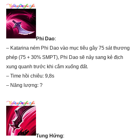
Phi Dao
:
– Katarina ném Phi Dao vào mục tiêu gây 75 sát thương
phép (75 + 30% SMPT), Phi Dao sẽ nảy sang kẻ địch
xung quanh trước khi cắm xuống đất.
– Time hồi chiêu: 9,8s
– Năng lượng: ?
Tung Hứng
: