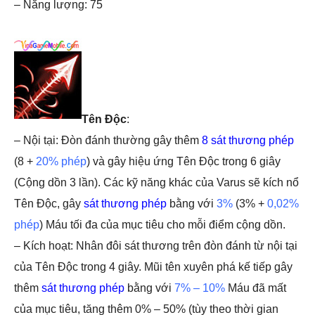
– Năng lượng: 75
Tên Độc
:
– Nội tại: Đòn đánh thường gây thêm
8 sát thương phép
(8 +
20% phép
) và gây hiệu ứng Tên Độc trong 6 giây
(Cộng dồn 3 lần). Các kỹ năng khác của Varus sẽ kích nổ
Tên Độc, gây
sát thương phép
bằng với
3%
(3% +
0,02%
phép
) Máu tối đa của mục tiêu cho mỗi điểm cộng dồn.
– Kích hoạt: Nhân đôi sát thương trên đòn đánh từ nội tại
của Tên Độc trong 4 giây. Mũi tên xuyên phá kế tiếp gây
thêm
sát thương phép
bằng với
7% – 10%
Máu đã mất
của mục tiêu, tăng thêm 0% – 50% (tùy theo thời gian