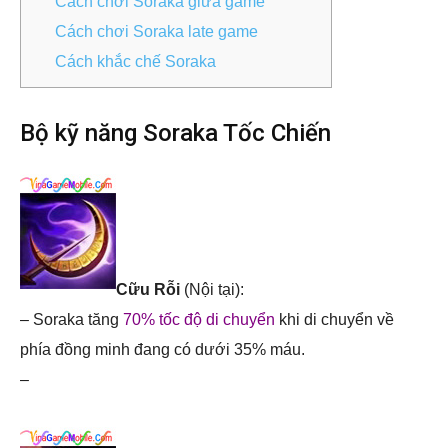
Cách chơi Soraka giữa game
Cách chơi Soraka late game
Cách khắc chế Soraka
Bộ kỹ năng Soraka Tốc Chiến
Cữu Rỗi
(Nội tại):
– Soraka tăng
70% tốc độ di chuyển
khi di chuyển về
phía đồng minh đang có dưới 35% máu.
–