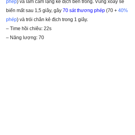
phép
) và làm câm lặng kẻ địch bên trong. Vùng xoáy sẽ
biến mất sau 1,5 giây, gây
70 sát thương phép
(70 +
40%
phép
) và trói chân kẻ địch trong 1 giây.
– Time hồi chiêu: 22s
– Năng lượng: 70