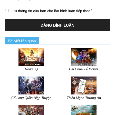
Lưu thông tin của bạn cho lần bình luận tiếp theo?
Bài viết liên quan
Rồng 3Q
Đại Chúa Tể Mobile
Cổ Long Quần Hiệp Truyện
Thiên Mệnh Trường An