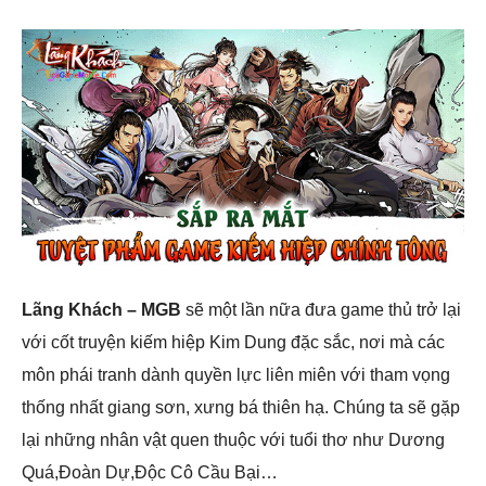
Lãng Khách – MGB
sẽ một lần nữa đưa game thủ trở lại
với cốt truyện kiếm hiệp Kim Dung đặc sắc, nơi mà các
môn phái tranh dành quyền lực liên miên với tham vọng
thống nhất giang sơn, xưng bá thiên hạ. Chúng ta sẽ gặp
lại những nhân vật quen thuộc với tuổi thơ như Dương
Quá,Đoàn Dự,Độc Cô Cầu Bại…