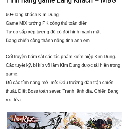
Tính năng game Lãng Khách – MBG
60+ lãng khách Kim Dung
Game MIX tướng PK công thủ toàn diện
Tự do sắp xếp tướng để có đội hình mạnh mất
Bang chiến công thành nâng tình anh em
Cốt truyện bám sát các tác phẩm kiếm hiệp Kim Dung.
Các tuyệt kỹ, bí kíp võ lâm Kim Dung được tái hiện trong
game.
Đủ các tính năng mới mẻ: Đấu trường dàn trận chiến
thuật, Diệt Boss toàn sever, Tranh lãnh địa, Chiến Bang
rực lửa…