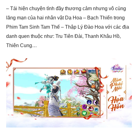
– Tái hiện chuyện tình đầy thương cảm nhưng vô cùng
lãng mạn của hai nhân vật Dạ Hoa – Bạch Thiển trong
Phim Tam Sinh Tam Thế – Thập Lý Đào Hoa với các địa
danh quen thuộc như: Tru Tiên Đài, Thanh Khâu Hồ,
Thiên Cung…