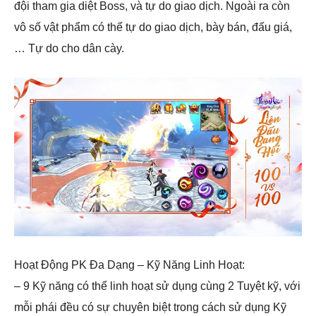
đội tham gia diệt Boss, và tự do giao dịch. Ngoài ra còn
vô số vật phẩm có thể tự do giao dịch, bày bán, đấu giá,
… Tự do cho dân cày.
Hoạt Động PK Đa Dạng – Kỹ Năng Linh Hoạt:
– 9 Kỹ năng có thể linh hoạt sử dụng cùng 2 Tuyệt kỹ, với
mỗi phái đều có sự chuyên biệt trong cách sử dụng Kỹ