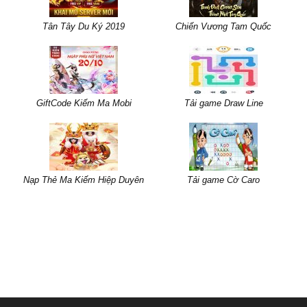
Tân Tây Du Ký 2019
Chiến Vương Tam Quốc
GiftCode Kiếm Ma Mobi
Tải game Draw Line
Nạp Thẻ Ma Kiếm Hiệp Duyên
Tải game Cờ Caro