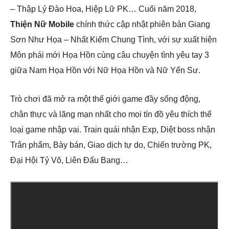
– Thập Lý Đào Hoa, Hiệp Lữ PK… Cuối năm 2018,
Thiện Nữ Mobile
chính thức cập nhật phiên bản Giang
Sơn Như Họa – Nhất Kiếm Chung Tình, với sự xuất hiện
Môn phái mới Họa Hồn cùng câu chuyện tình yêu tay 3
giữa Nam Họa Hồn với Nữ Họa Hồn và Nữ Yển Sư.
Trò chơi đã mở ra một thế giới game đầy sống động,
chân thực và lãng mạn nhất cho mọi tín đồ yêu thích thể
loại game nhập vai. Train quái nhận Exp, Diệt boss nhận
Trân phẩm, Bày bán, Giao dịch tự do, Chiến trường PK,
Đại Hội Tỷ Võ, Liên Đấu Bang…