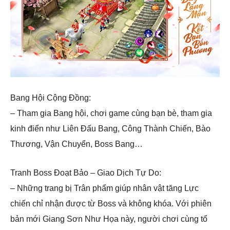
Bang Hội Cộng Đồng:
– Tham gia Bang hội, chơi game cùng bạn bè, tham gia
kinh điển như Liên Đấu Bang, Công Thành Chiến, Bào
Thương, Vận Chuyển, Boss Bang…
Tranh Boss Đoạt Bảo – Giao Dịch Tự Do:
– Những trang bị Trân phẩm giúp nhân vật tăng Lực
chiến chỉ nhận được từ Boss và không khóa. Với phiên
bản mới Giang Sơn Như Họa này, người chơi cùng tổ