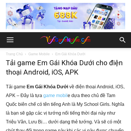
Trang Chủ
Game Mobile
Em Gái Khóa Dưới
Tải game Em Gái Khóa Dưới cho điện
thoại Android, iOS, APK
Tải game
Em Gái Khóa Dưới
về điện thoại Android, iOS,
APK – Đây là tựa
game mobil
e dựa theo chủ đề Tam
Quốc biên chế có tên tiếng Anh là My School Girls. Nghĩa
là bạn sẽ gặp các vị tướng nổi tiếng thời đại này như
Triệu Vân, Lưu Bị… dưới dạng thẻ tướng. Và sẽ có một
chút thay đổi trong game này khi các vị này được chuyển