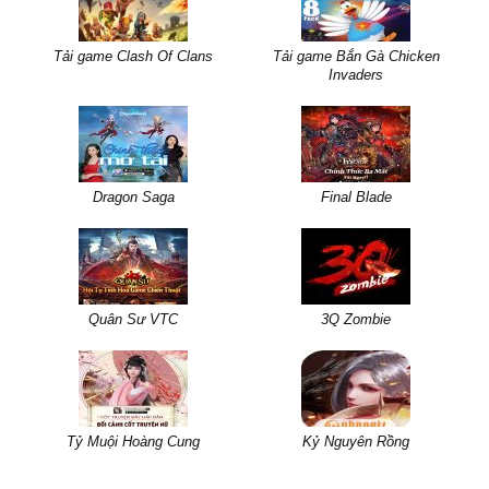
Tải game Clash Of Clans
Tải game Bắn Gà Chicken
Invaders
Dragon Saga
Final Blade
Quân Sư VTC
3Q Zombie
Tỷ Muội Hoàng Cung
Kỷ Nguyên Rồng