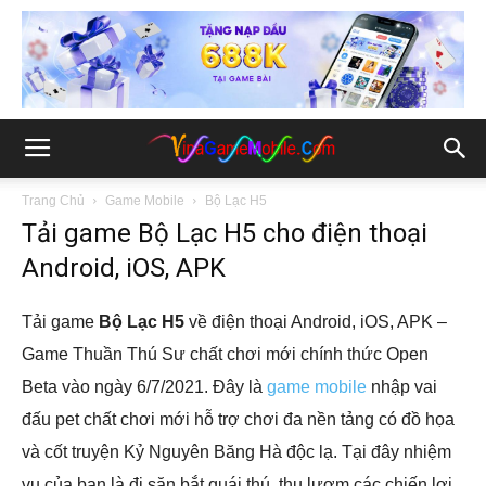
Trang Chủ
Game Mobile
Bộ Lạc H5
Tải game Bộ Lạc H5 cho điện thoại
Android, iOS, APK
Tải game
Bộ Lạc H5
về điện thoại Android, iOS, APK –
Game Thuần Thú Sư chất chơi mới chính thức Open
Beta vào ngày 6/7/2021. Đây là
game mobile
nhập vai
đấu pet chất chơi mới hỗ trợ chơi đa nền tảng có đồ họa
và cốt truyện Kỷ Nguyên Băng Hà độc lạ. Tại đây nhiệm
vụ của bạn là đi săn bắt quái thú, thu lượm các chiến lợi