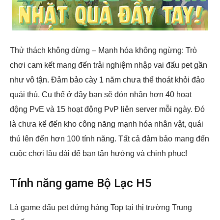
Thử thách không dừng – Mạnh hóa không ngừng: Trò
chơi cam kết mang đến trải nghiệm nhập vai đấu pet gần
như vô tận. Đảm bảo cày 1 năm chưa thể thoát khỏi đảo
quái thú. Cụ thể ở đây bạn sẽ đón nhận hơn 40 hoạt
động PvE và 15 hoạt động PvP liên server mỗi ngày. Đó
là chưa kể đến kho công năng mạnh hóa nhân vật, quái
thú lên đến hơn 100 tính năng. Tất cả đảm bảo mang đến
cuộc chơi lâu dài để bạn tận hưởng và chinh phục!
Tính năng game Bộ Lạc H5
Là game đấu pet đứng hàng Top tại thị trường Trung