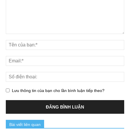
Lưu thông tin của bạn cho lần bình luận tiếp theo?
Bài viết liên quan