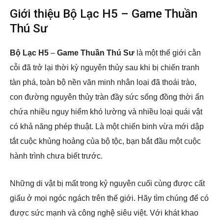
Giới thiệu Bộ Lạc H5 – Game Thuần
Thú Sư
Bộ Lạc H5
–
Game Thuần Thú Sư
là một thế giới cằn
cỗi đã trở lại thời kỳ nguyên thủy sau khi bị chiến tranh
tàn phá, toàn bộ nền văn minh nhân loại đã thoái trào,
con đường nguyên thủy tràn đầy sức sống đồng thời ẩn
chứa nhiều nguy hiểm khó lường và nhiều loại quái vật
có khả năng phép thuật. Là một chiến binh vừa mới dập
tắt cuộc khủng hoảng của bộ tộc, bạn bắt đầu một cuộc
hành trình chưa biết trước.
Những di vật bị mất trong kỷ nguyên cuối cùng được cất
giấu ở mọi ngóc ngách trên thế giới. Hãy tìm chúng để có
được sức mạnh và công nghệ siêu việt. Với khát khao