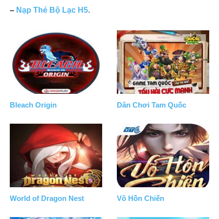
–
Nạp Thẻ Bộ Lạc H5
.
Bleach Origin
Dân Chơi Tam Quốc
World of Dragon Nest
Võ Hồn Chiến