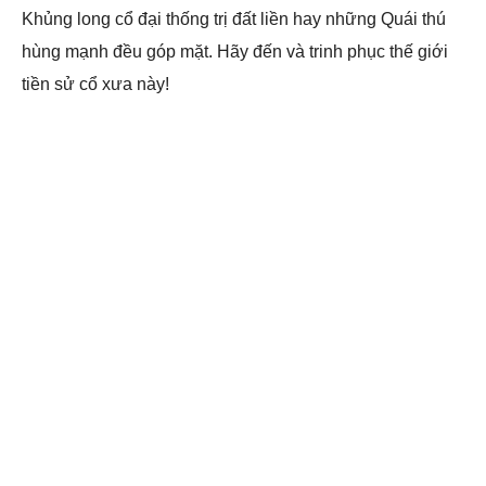
Khủng long cổ đại thống trị đất liền hay những Quái thú
hùng mạnh đều góp mặt. Hãy đến và trinh phục thế giới
tiền sử cổ xưa này!