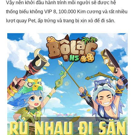
Vậy nên khởi đầu hành trình mỗi người sẽ được hệ
thống biếu không VIP 8, 100.000 Kim cương và rất nhiều
lượt quay Pet, ấp trứng và trang bị xịn xò để đi săn.