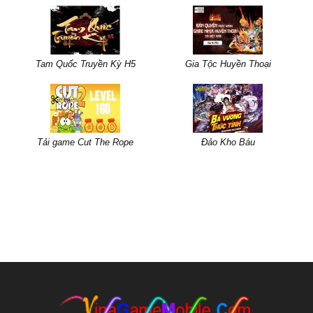
Tam Quốc Truyền Kỳ H5
Gia Tộc Huyền Thoại
Tải game Cut The Rope
Đảo Kho Báu