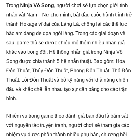
Trong
Ninja Vô Song
, người chơi sẽ lựa chọn giới tính
nhân vật Nam – Nữ cho mình, bắt đầu cuộc hành trình trở
thành Hokage vĩ đại của Làng Lá, chống lại các thế lực
hắc ám đang đe dọa ngôi làng. Trong các giai đoạn về
sau, game thủ sẽ được chiêu mộ thêm nhiều nhẫn giả
khác vào trong đội. Hệ thống nhẫn giả trong Ninja Vô
Song được chia thành 5 hệ nhẫn thuật. Bao gồm: Hỏa
Độn Thuật, Thủy Độn Thuật, Phong Độn Thuật, Thổ Độn
Thuật, Lôi Độn Thuật và bộ kỹ năng với khả năng chiến
đấu và khắc chế lẫn nhau tạo sự cân bằng cho các trận
hình.
Nhiệm vụ trong game theo đánh giá bạn đầu là bám sát
với nguyên tác truyện tranh, người chơi sẽ tham gia các
nhiệm vụ được phân thành nhiều phụ bản, chương hồi