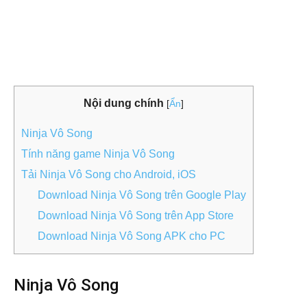
Nội dung chính
[
Ẩn
]
Ninja Vô Song
Tính năng game Ninja Vô Song
Tải Ninja Vô Song cho Android, iOS
Download Ninja Vô Song trên Google Play
Download Ninja Vô Song trên App Store
Download Ninja Vô Song APK cho PC
Ninja Vô Song