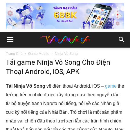
Trang Chủ
Game Mobile
Ninja Vô Song
Tải game Ninja Vô Song Cho Điện
Thoại Android, iOS, APK
Tải Ninja Vô Song
về điện thoại Android, iOS –
game
thẻ
tướng trên mobile được xây dựng dựa theo nguyên tác
từ bộ truyện tranh Naruto nổi tiếng, nói về các Nhẫn giả
cực kỳ nổi tiếng của Nhật Bản. Trò chơi là một sản phẩm
nhập vai chiến đấu theo lượt xen lẫn các trận hình chiến
thuật khá hấp dẫn đối với các “fan cứng” của Naruto. Hãy