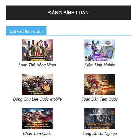
Bài viết liên quan
Loạn Thế Hồng Nhan
Kiếm Linh Mobile
Đông Chu Liệt Quốc Mobile
Toàn Dân Tam Quốc
Chân Tam Quốc
Long Đồ Bá Nghiệp