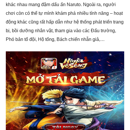
khác nhau mang đậm dấu ấn Naruto. Ngoài ra, người
chơi còn có thể tự mình khám phá nhiều tính năng – hoạt
động khác cũng rất hấp dẫn như hệ thống phát triển trang
bị, bồi dưỡng nhân vật, tham gia vào các Đấu trường,
Phó bản tổ đội, Hộ tống, Bách chiến nhẫn giả,…