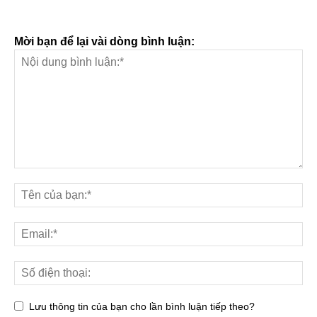
Mời bạn để lại vài dòng bình luận:
Lưu thông tin của bạn cho lần bình luận tiếp theo?