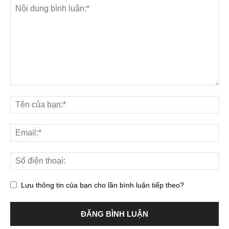
Lưu thông tin của bạn cho lần bình luận tiếp theo?