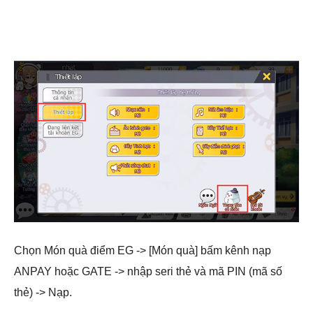
Chọn Món quà điểm EG -> [Món quà] bấm kênh nạp
ANPAY hoặc GATE -> nhập seri thẻ và mã PIN (mã số
thẻ) -> Nạp.