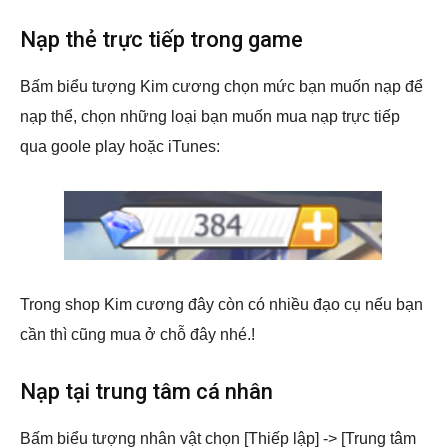
Nạp thẻ trực tiếp trong game
Bấm biểu tượng Kim cương chọn mức bạn muốn nạp để
nạp thể, chọn những loại bạn muốn mua nạp trực tiếp
qua goole play hoặc iTunes:
Trong shop Kim cương đây còn có nhiều đạo cụ nếu bạn
cần thì cũng mua ở chỗ đây nhé.!
Nạp tại trung tâm cá nhân
Bấm biểu tượng nhân vật chọn [Thiếp lập] -> [Trung tâm