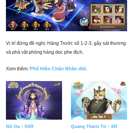
Vị trí đứng đề nghị: Hàng Trước số 1-2-3. gây sát thương
và phá vật phòng hàng dọc phe địch.
Xem thêm:
Phổ Hiền Chân Nhân dtd
.
Nữ Oa – SSR
Quảng Thành Tử – SR