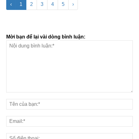
‹
1
2
3
4
5
›
Mời bạn để lại vài dòng bình luận: