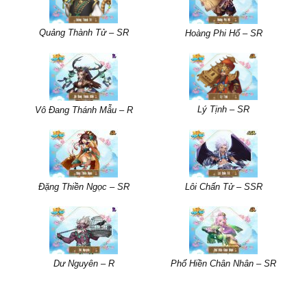
Quảng Thành Tử – SR
Hoàng Phi Hổ – SR
Lý Tịnh – SR
Vô Đang Thánh Mẫu – R
Đặng Thiền Ngọc – SR
Lôi Chấn Tử – SSR
Dư Nguyên – R
Phổ Hiền Chân Nhân – SR