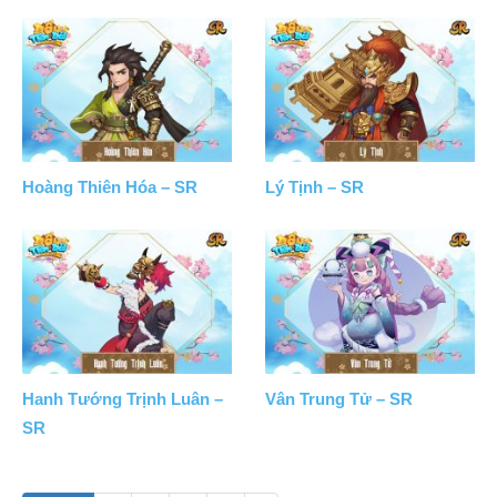
Hoàng Thiên Hóa – SR
Lý Tịnh – SR
Hanh Tướng Trịnh Luân –
Vân Trung Tử – SR
SR