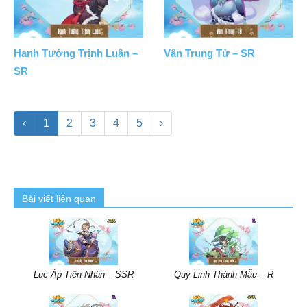
Hanh Tướng Trịnh Luân –
Vân Trung Tử – SR
SR
‹
1
2
3
4
5
›
Bài viết liên quan
Lục Áp Tiên Nhân – SSR
Quy Linh Thánh Mẫu – R