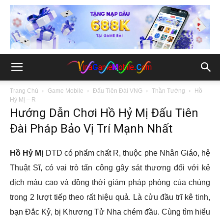
Trang Chủ
Game Mobile
Đấu Tiên Đài VNG
Thần Tướng
Hồ
Hỷ Mị – R
Hướng Dẫn Chơi Hồ Hỷ Mị Đấu Tiên
Đài Pháp Bảo Vị Trí Mạnh Nhất
Hồ Hỷ Mị
DTD có phẩm chất R, thuộc phe Nhân Giáo, hệ
Thuật Sĩ, có vai trò tấn công gây sát thương đối với kẻ
địch máu cao và đồng thời giảm pháp phòng của chúng
trong 2 lượt tiếp theo rất hiệu quả. Là cửu đầu trĩ kê tinh,
bạn Đắc Kỷ, bị Khương Tử Nha chém đầu. Cùng tìm hiểu