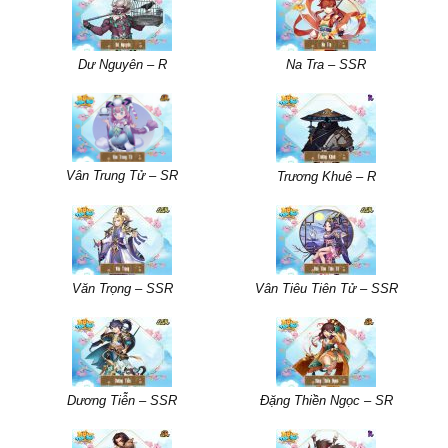
Dư Nguyên – R
Na Tra – SSR
Vân Trung Tử – SR
Trương Khuê – R
Văn Trọng – SSR
Vân Tiêu Tiên Tử – SSR
Dương Tiễn – SSR
Đặng Thiền Ngọc – SR