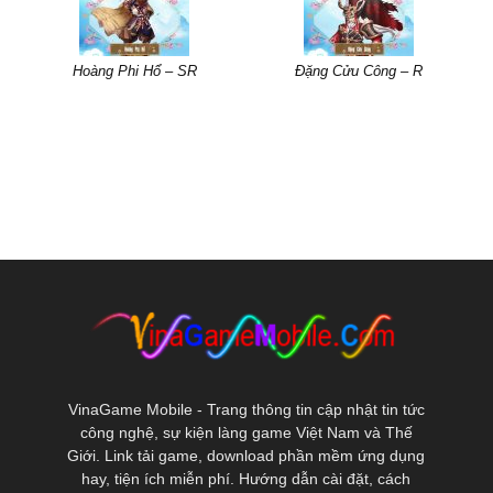
Hoàng Phi Hổ – SR
Đặng Cửu Công – R
VinaGame Mobile - Trang thông tin cập nhật tin tức
công nghệ, sự kiện làng game Việt Nam và Thế
Giới. Link tải game, download phần mềm ứng dụng
hay, tiện ích miễn phí. Hướng dẫn cài đặt, cách