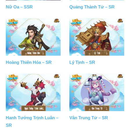
Nữ Oa – SSR
Quảng Thành Tử – SR
Hoàng Thiên Hóa – SR
Lý Tịnh – SR
Hanh Tướng Trịnh Luân –
Vân Trung Tử – SR
SR