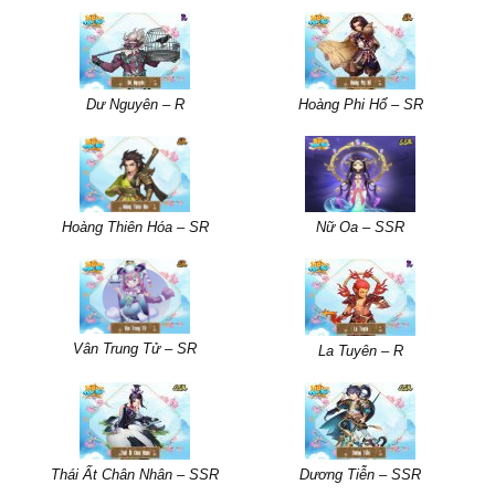
Dư Nguyên – R
Hoàng Phi Hổ – SR
Hoàng Thiên Hóa – SR
Nữ Oa – SSR
Vân Trung Tử – SR
La Tuyên – R
Thái Ất Chân Nhân – SSR
Dương Tiễn – SSR