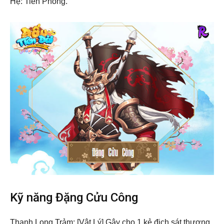
Hệ: Tiên Phong.
Kỹ năng Đặng Cửu Công
Thanh Long Trảm: [Vật Lý] Gây cho 1 kẻ địch sát thương