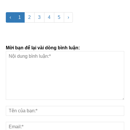
‹
1
2
3
4
5
›
Mời bạn để lại vài dòng bình luận: