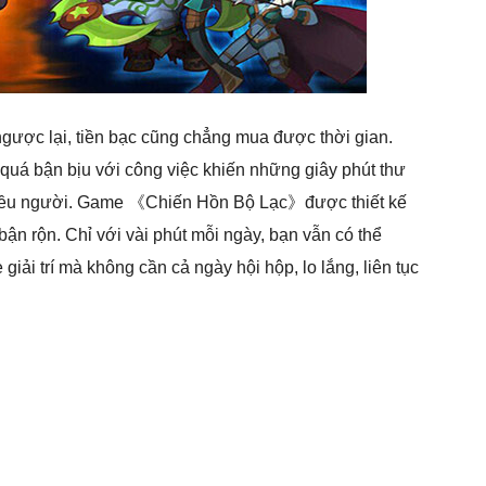
 ngược lại, tiền bạc cũng chẳng mua được thời gian.
 quá bận bịu với công việc khiến những giây phút thư
 nhiều người. Game 《Chiến Hồn Bộ Lạc》được thiết kế
n rộn. Chỉ với vài phút mỗi ngày, bạn vẫn có thể
iải trí mà không cần cả ngày hội hộp, lo lắng, liên tục