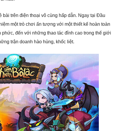
ài trên điện thoại vô cùng hấp dẫn. Ngay tại Đầu
hiệm một trò chơi ấn tượng với một thiết kế hoàn toàn
 phức, đến với những thao tác đỉnh cao trong thế giới
ng trận doanh hào hùng, khốc liệt.