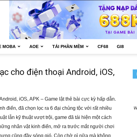
E MOBA
AOE
TẢI PHẦN MỀM
CF68
GI8
c cho điện thoại Android, iOS,
 Android, iOS, APK – Game lật thẻ bài cực kỳ hấp dẫn.
nh điển, đã chọn lọc ra 6 đại chủng tộc với rất nhiều
W
t lẫn kỹ thuật vượt trội, game đã tái hiện một cách
ững nhân vật kinh điển, mở ra trước mắt người chơi
nhưng cũng đầy sóng gió. Còn chờ gì nữa mà không