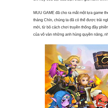
MUU GAME đã cho ra mắt một tựa game thẻ b
tháng Chín, chúng ta đã có thể được trải ng
mới, từ bỏ cách chơi truyền thống đầy phiền
của vô vàn những anh hùng quyền năng, nhữ