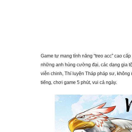
Game tự mang tính năng “treo acc” cao cấp c
những anh hùng cường đại, các dạng gia tộ
viễn chinh, Thí luyện Tháp pháp sư, không
tiếng, chơi game 5 phút, vui cả ngày.