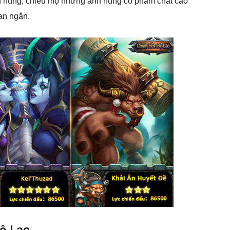
h hùng, chiêu mộ những anh hùng có phẩm chất cao
ian ngắn.