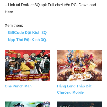
– Link tải DotKich3Q.apk Full chơi trên PC: Download
Here.
Xem thêm:
–
GiftCode Đột Kích 3Q
.
–
Nạp Thẻ Đột Kích 3Q
.
One Punch Man
Hàng Long Thập Bát
Chưởng Mobile