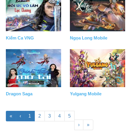
Kiếm Ca VNG
Ngọa Long Mobile
Dragon Saga
Yulgang Mobile
«
‹
1
2
3
4
5
›
»