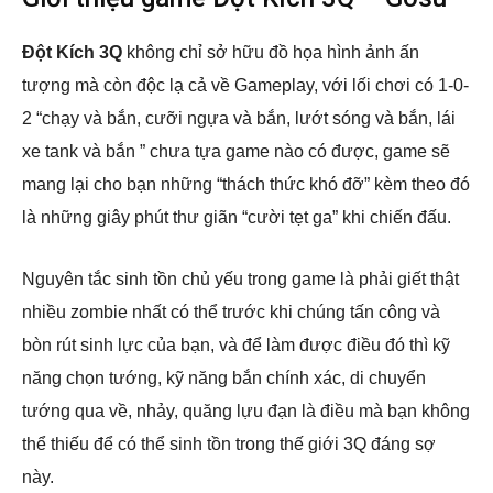
Đột Kích 3Q
không chỉ sở hữu đồ họa hình ảnh ấn
tượng mà còn độc lạ cả về Gameplay, với lối chơi có 1-0-
2 “chạy và bắn, cưỡi ngựa và bắn, lướt sóng và bắn, lái
xe tank và bắn ” chưa tựa game nào có được, game sẽ
mang lại cho bạn những “thách thức khó đỡ” kèm theo đó
là những giây phút thư giãn “cười tẹt ga” khi chiến đấu.
Nguyên tắc sinh tồn chủ yếu trong game là phải giết thật
nhiều zombie nhất có thể trước khi chúng tấn công và
bòn rút sinh lực của bạn, và để làm được điều đó thì kỹ
năng chọn tướng, kỹ năng bắn chính xác, di chuyển
tướng qua về, nhảy, quăng lựu đạn là điều mà bạn không
thể thiếu để có thể sinh tồn trong thế giới 3Q đáng sợ
này.