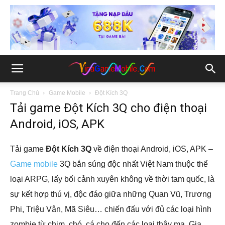
Trang Chủ
Game Mobile
Đột Kích 3Q
Tải game Đột Kích 3Q cho điện thoại
Android, iOS, APK
Tải game
Đột Kích 3Q
về điện thoại Android, iOS, APK –
Game mobile
3Q bắn súng độc nhất Việt Nam thuộc thể
loại ARPG, lấy bối cảnh xuyên không về thời tam quốc, là
sự kết hợp thú vị, độc đáo giữa những Quan Vũ, Trương
Phi, Triệu Vân, Mã Siêu… chiến đấu với đủ các loại hình
zombie từ chim, chó, cá cho đến các loại thây ma. Gia