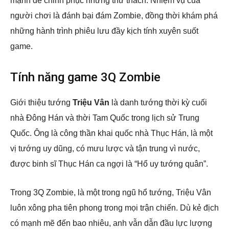
mạnh để chinh phục những thử thách. Nhiệm vụ của
người chơi là đánh bại đám Zombie, đồng thời khám phá
những hành trình phiêu lưu đầy kịch tính xuyên suốt
game.
Tính năng game 3Q Zombie
Giới thiệu tướng
Triệu Vân
là danh tướng thời kỳ cuối
nhà Đông Hán và thời Tam Quốc trong lịch sử Trung
Quốc. Ông là công thần khai quốc nhà Thục Hán, là một
vị tướng uy dũng, có mưu lược và tận trung vì nước,
được binh sĩ Thục Hán ca ngợi là “Hổ uy tướng quân”.
Trong 3Q Zombie, là một trong ngũ hổ tướng, Triệu Vân
luôn xông pha tiên phong trong mọi trận chiến. Dù kẻ địch
có mạnh mẽ đến bao nhiêu, anh vẫn dẫn đầu lực lượng