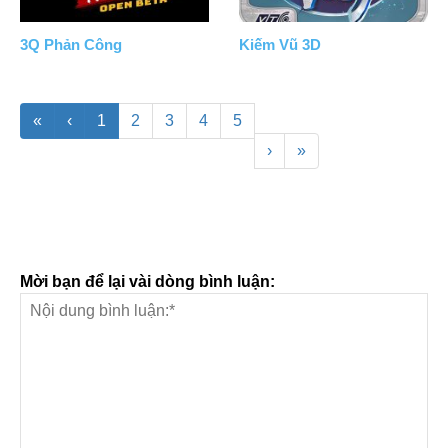
3Q Phản Công
Kiếm Vũ 3D
«
‹
1
2
3
4
5
›
»
Mời bạn để lại vài dòng bình luận: