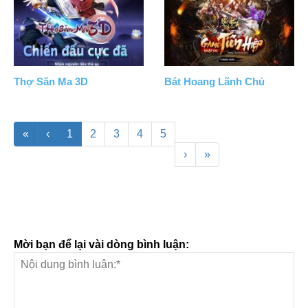
Thợ Săn Ma 3D
Bát Hoang Lãnh Chủ
«
‹
1
2
3
4
5
›
»
Mời bạn để lại vài dòng bình luận: