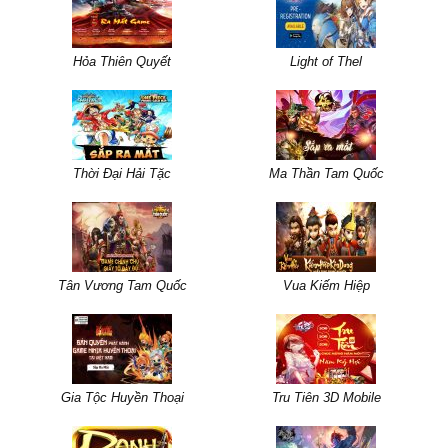
Hỏa Thiên Quyết
Light of Thel
Thời Đại Hải Tặc
Ma Thần Tam Quốc
Tân Vương Tam Quốc
Vua Kiếm Hiệp
Gia Tộc Huyền Thoại
Tru Tiên 3D Mobile