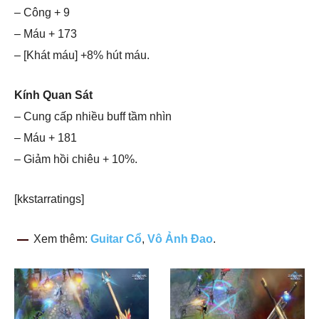
– Công + 9
– Máu + 173
– [Khát máu] +8% hút máu.
Kính Quan Sát
– Cung cấp nhiều buff tầm nhìn
– Máu + 181
– Giảm hồi chiêu + 10%.
[kkstarratings]
Xem thêm:
Guitar Cổ
,
Vô Ảnh Đao
.