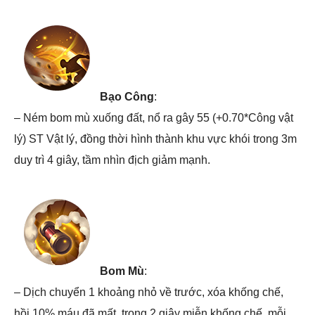
Bạo Công
:
– Ném bom mù xuống đất, nổ ra gây 55 (+0.70*Công vật
lý) ST Vật lý, đồng thời hình thành khu vực khói trong 3m
duy trì 4 giây, tầm nhìn địch giảm mạnh.
Bom Mù
:
– Dịch chuyển 1 khoảng nhỏ về trước, xóa khống chế,
hồi 10% máu đã mất, trong 2 giây miễn khống chế, mỗi