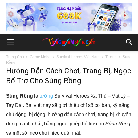
Trang Chủ
Game Moba
Survival Heroes Việt Nam
Tướng
Súng
Rồng
Hướng Dẫn Cách Chơi, Trang Bị, Ngọc
Bổ Trợ Cho Súng Rồng
Súng Rồng
là
tướng
Survival Heroes Xạ Thủ – Vật Lý –
Tay Dài. Bài viết này sẽ giới thiệu chỉ số cơ bản, kỹ năng
chủ động, bị động, hướng dẫn cách chơi, trang bị khuyên
dùng mạnh nhất, bảng ngọc, phép bổ trợ cho
Súng Rồng
và một số mẹo chơi hiệu quả nhất.