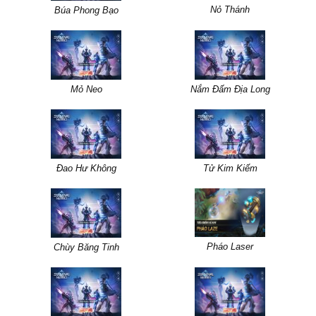
Nỏ Thánh
Búa Phong Bạo
Mỏ Neo
Nắm Đấm Địa Long
Đao Hư Không
Tử Kim Kiếm
Pháo Laser
Chùy Băng Tinh