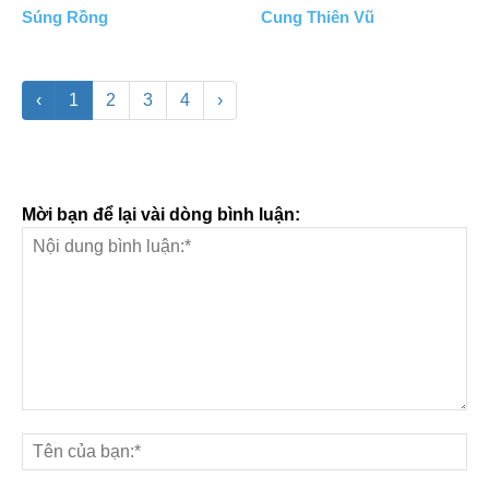
Súng Rồng
Cung Thiên Vũ
‹
1
2
3
4
›
Mời bạn để lại vài dòng bình luận: