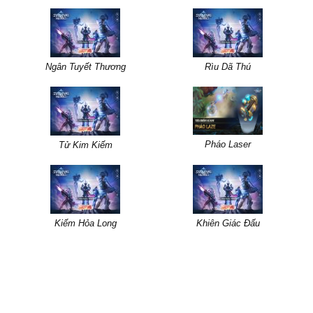
Ngân Tuyết Thương
Rìu Dã Thú
Pháo Laser
Tử Kim Kiếm
Kiếm Hỏa Long
Khiên Giác Đấu