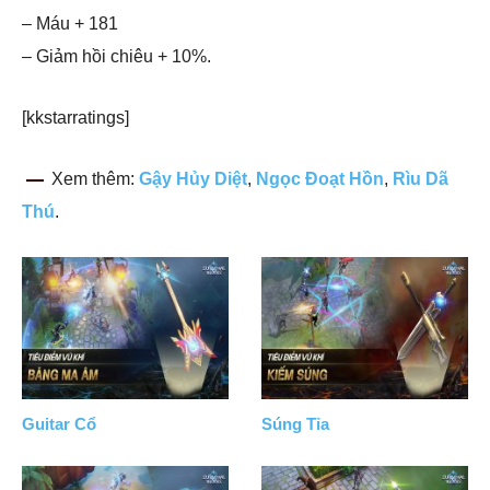
– Máu + 181
– Giảm hồi chiêu + 10%.
[kkstarratings]
Xem thêm:
Gậy Hủy Diệt
,
Ngọc Đoạt Hồn
,
Rìu Dã
Thú
.
Guitar Cổ
Súng Tỉa