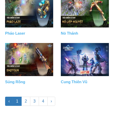
Pháo Laser
Nỏ Thánh
Súng Rồng
Cung Thiên Vũ
‹
1
2
3
4
›