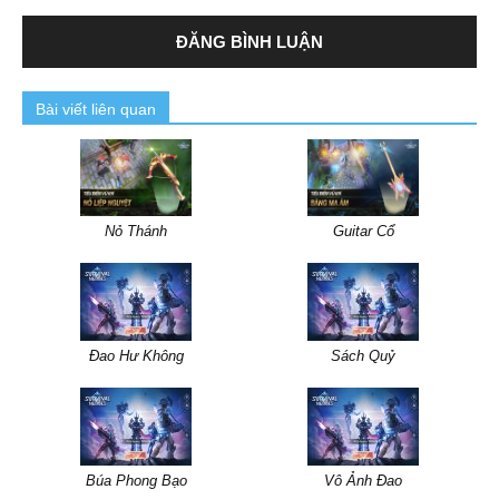
Bài viết liên quan
Nỏ Thánh
Guitar Cổ
Đao Hư Không
Sách Quỷ
Búa Phong Bạo
Vô Ảnh Đao