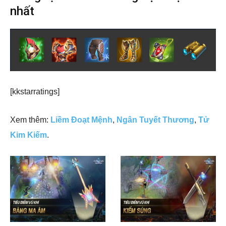
nhất
[kkstarratings]
Xem thêm:
Liềm Đoạt Mệnh
,
Ngân Tuyết Thương
,
Tử
Kim Kiếm
.