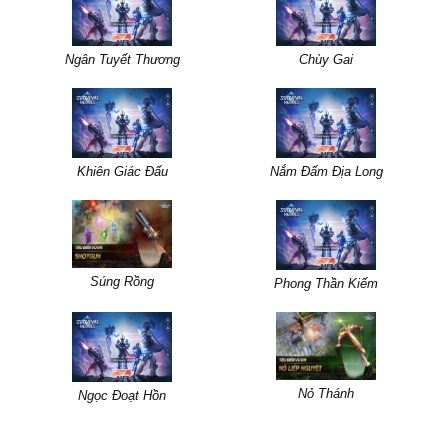
Ngân Tuyết Thương
Chùy Gai
Khiên Giác Đấu
Nắm Đấm Địa Long
Súng Rồng
Phong Thần Kiếm
Nỏ Thánh
Ngọc Đoạt Hồn