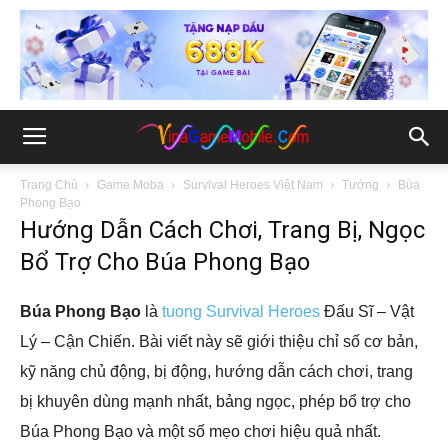
Trang Chủ
Game Moba
Survival Heroes Việt Nam
Tướng
Búa
Phong Bạo
Hướng Dẫn Cách Chơi, Trang Bị, Ngọc
Bổ Trợ Cho Búa Phong Bạo
Búa Phong Bạo
là
tuong Survival Heroes
Đấu Sĩ – Vật
Lý – Cận Chiến. Bài viết này sẽ giới thiệu chỉ số cơ bản,
kỹ năng chủ động, bị động, hướng dẫn cách chơi, trang
bị khuyên dùng mạnh nhất, bảng ngọc, phép bổ trợ cho
Búa Phong Bạo và một số mẹo chơi hiệu quả nhất.