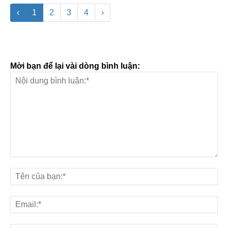
‹
1
2
3
4
›
Mời bạn để lại vài dòng bình luận: