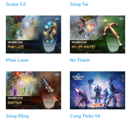
Guitar Cổ
Súng Tỉa
Pháo Laser
Nỏ Thánh
Súng Rồng
Cung Thiên Vũ