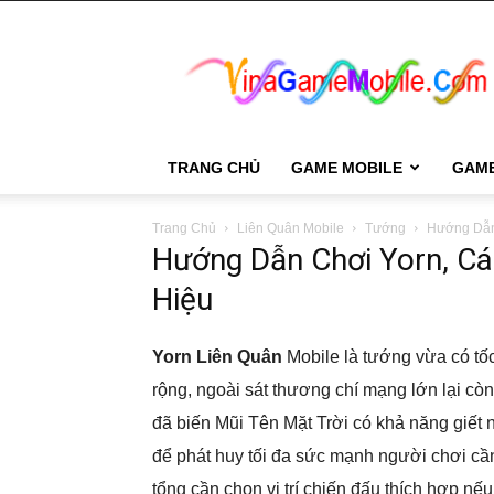
VinaGame
Mobile
TRANG CHỦ
GAME MOBILE
GAM
Trang Chủ
Liên Quân Mobile
Tướng
Hướng Dẫn
Hướng Dẫn Chơi Yorn, Cá
Hiệu
Yorn Liên Quân
Mobile là tướng vừa có tốc
rộng, ngoài sát thương chí mạng lớn lại c
đã biến Mũi Tên Mặt Trời có khả năng giết 
để phát huy tối đa sức mạnh người chơi cần 
tổng cần chọn vị trí chiến đấu thích hợp nếu