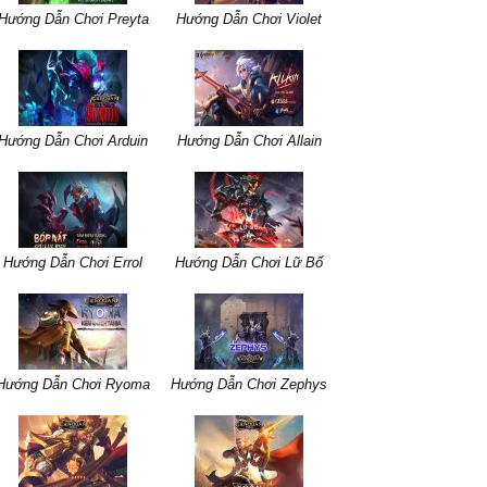
Hướng Dẫn Chơi Preyta
Hướng Dẫn Chơi Violet
Hướng Dẫn Chơi Arduin
Hướng Dẫn Chơi Allain
Hướng Dẫn Chơi Errol
Hướng Dẫn Chơi Lữ Bố
Hướng Dẫn Chơi Ryoma
Hướng Dẫn Chơi Zephys