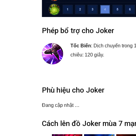
Phép bổ trợ cho Joker
Tốc Biến
: Dịch chuyển trong 
chiêu: 120 giây.
Phù hiệu cho Joker
Đang cập nhật …
Cách lên đồ Joker mùa 7 mạ