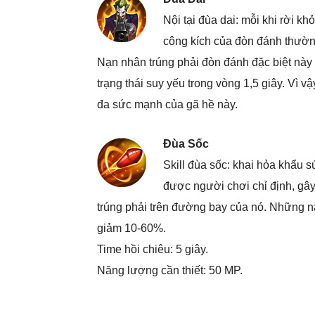
Nội tại đùa dai: mỗi khi rời k
công kích của đòn đánh thường 
Nạn nhân trúng phải đòn đánh đặc biệt này s
trạng thái suy yếu trong vòng 1,5 giây. Vì vậ
đa sức mạnh của gã hề này.
Đùa Sốc
Skill đùa sốc: khai hỏa khẩu
được người chơi chỉ định, gây 
trúng phải trên đường bay của nó. Những n
giảm 10-60%.
Time hồi chiêu: 5 giây.
Năng lượng cần thiết: 50 MP.