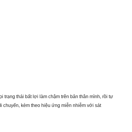
i trạng thái bất lợi làm chậm trên bản thân mình, rồi tự
di chuyển, kèm theo hiệu ứng miễn nhiễm với sát