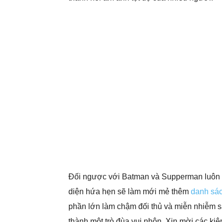
Đối ngược với Batman và Supperman luôn c
diện hứa hẹn sẽ làm mới mẻ thêm
danh sá
phần lớn làm chậm đối thủ và miễn nhiễm s
thành một trò đùa vui nhộn. Xin mời các kiệ