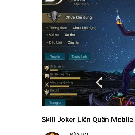
Skill Joker Liên Quân Mobile
Đùa Dai