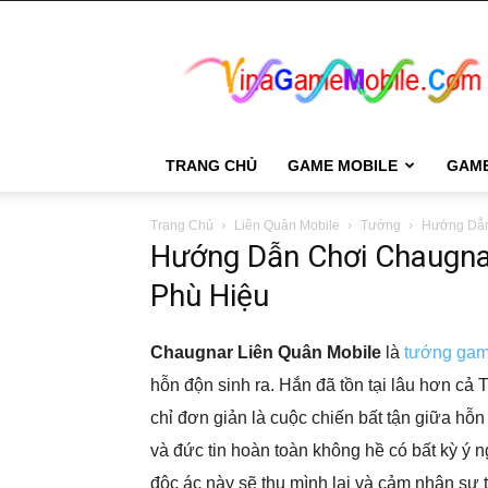
VinaGame
Mobile
TRANG CHỦ
GAME MOBILE
GAM
Trang Chủ
Liên Quân Mobile
Tướng
Hướng Dẫn
Hướng Dẫn Chơi Chaugnar
Phù Hiệu
Chaugnar Liên Quân Mobile
là
tướng gam
hỗn độn sinh ra. Hắn đã tồn tại lâu hơn cả
chỉ đơn giản là cuộc chiến bất tận giữa hỗn l
và đức tin hoàn toàn không hề có bất kỳ ý 
độc ác này sẽ thu mình lại và cảm nhận sự 