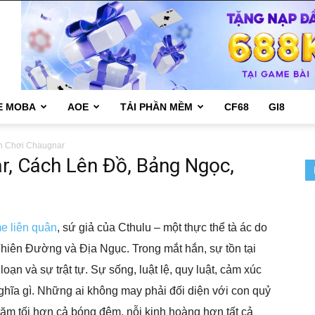
E MOBA
AOE
TẢI PHẦN MỀM
CF68
GI8
 Chơi Chaugnar
, Cách Lên Đồ, Bảng Ngọc,
e liên quân
, sứ giả của Cthulu – một thực thể tà ác do
 Thiên Đường và Địa Ngục. Trong mắt hắn, sự tồn tại
oạn và sự trật tự. Sự sống, luật lệ, quy luật, cảm xúc
nghĩa gì. Những ai không may phải đối diện với con quỷ
tăm tối hơn cả bóng đêm, nỗi kinh hoàng hơn tất cả