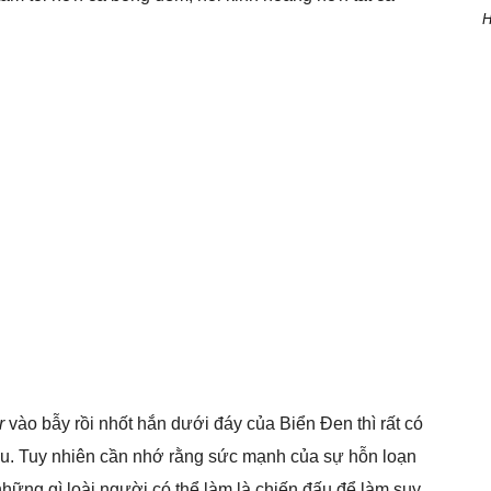
H
r
vào bẫy rồi nhốt hắn dưới đáy của Biển Đen thì rất có
 lâu. Tuy nhiên cần nhớ rằng sức mạnh của sự hỗn loạn
những gì loài người có thể làm là chiến đấu để làm suy