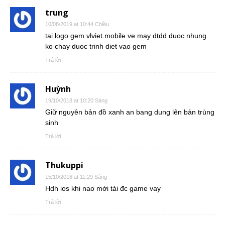
trung
10/08/2019 at 10:44 Chiều
tai logo gem vlviet.mobile ve may dtdd duoc nhung
ko chay duoc trinh diet vao gem
Trả lời
Huỳnh
19/10/2018 at 10:20 Sáng
Giữ nguyên bản đồ xanh an bang dung lên bản trùng
sinh
Trả lời
Thukuppi
15/10/2018 at 11:29 Sáng
Hdh ios khi nao mới tải đc game vay
Trả lời