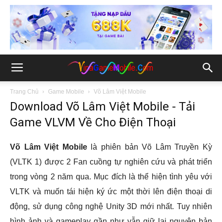
Trang Chủ
Game Mobile
Võ Lâm Việt Mobile
Download Võ Lâm Việt Mobile - Tải
Game VLVM Về Cho Điện Thoại
Võ Lâm Việt Mobile
là phiên bản Võ Lâm Truyền Kỳ
(VLTK 1) được 2 Fan cuồng tự nghiên cứu và phát triển
trong vòng 2 năm qua. Mục đích là thể hiện tình yêu với
VLTK và muốn tái hiện ký ức một thời lên điện thoại di
động, sử dụng công nghệ Unity 3D mới nhất. Tuy nhiên
hình ảnh và gameplay gần như vẫn giữ lại nguyên bản