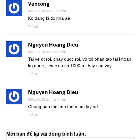
Vancong
06/10/2018 at 7:02 Chiều
Ko dang ki dc nha ae
Trả lời
Nguyen Hoang Dieu
05/10/2018 at 4:34 Chiều
Tai ve dt roi, chay duoc roi, vo toi phan tao tai khoan
kg duoc , chac du so 1000 roi hay sao vay
Trả lời
Nguyen Hoang Dieu
05/10/2018 at 4:32 Chiều
Chung nao moi mo them ac day ad
Trả lời
Mời bạn để lại vài dòng bình luận: