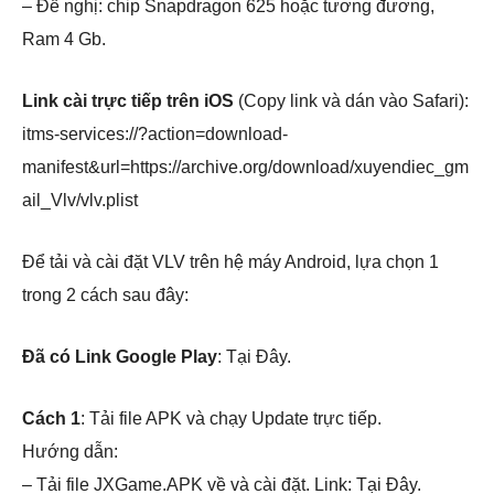
– Đề nghị: chip Snapdragon 625 hoặc tương đương,
Ram 4 Gb.
Link cài trực tiếp trên iOS
(Copy link và dán vào Safari):
itms-services://?action=download-
manifest&url=https://archive.org/download/xuyendiec_gm
ail_Vlv/vlv.plist
Để tải và cài đặt VLV trên hệ máy Android, lựa chọn 1
trong 2 cách sau đây:
Đã có Link Google Play
: Tại Đây.
Cách 1
: Tải file APK và chạy Update trực tiếp.
Hướng dẫn:
– Tải file JXGame.APK về và cài đặt. Link: Tại Đây.