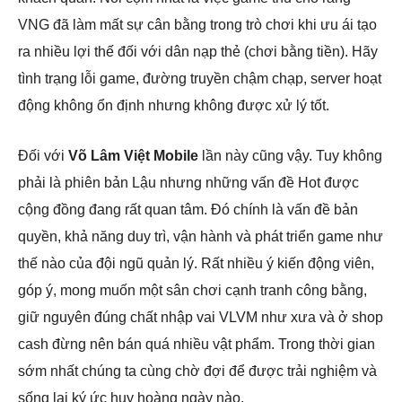
VNG đã làm mất sự cân bằng trong trò chơi khi ưu ái tạo
ra nhiều lợi thế đối với dân nạp thẻ (chơi bằng tiền). Hãy
tình trạng lỗi game, đường truyền chậm chạp, server hoạt
động không ổn định nhưng không được xử lý tốt.
Đối với
Võ Lâm Việt Mobile
lần này cũng vậy. Tuy không
phải là phiên bản Lậu nhưng những vấn đề Hot được
cộng đồng đang rất quan tâm. Đó chính là vấn đề bản
quyền, khả năng duy trì, vận hành và phát triển game như
thế nào của đội ngũ quản lý. Rất nhiều ý kiến động viên,
góp ý, mong muốn một sân chơi cạnh tranh công bằng,
giữ nguyên đúng chất nhập vai VLVM như xưa và ở shop
cash đừng nên bán quá nhiều vật phẩm. Trong thời gian
sớm nhất chúng ta cùng chờ đợi để được trải nghiệm và
sống lại ký ức huy hoàng ngày nào.