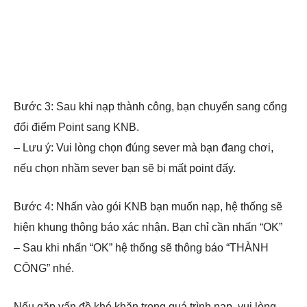
Bước 3: Sau khi nạp thành công, bạn chuyển sang cổng
đổi điểm Point sang KNB.
– Lưu ý: Vui lòng chọn đúng sever mà bạn đang chơi,
nếu chọn nhầm sever bạn sẽ bị mất point đấy.
Bước 4: Nhấn vào gói KNB bạn muốn nạp, hệ thống sẽ
hiện khung thông báo xác nhận. Bạn chỉ cần nhấn “OK”
– Sau khi nhấn “OK” hệ thống sẽ thông báo “THÀNH
CÔNG” nhé.
Nếu gặp vấn đề khó khăn trong quá trình nạp, vui lòng