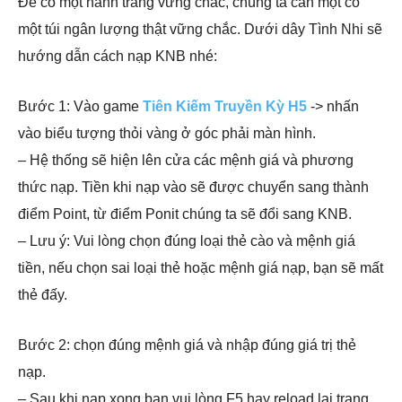
Để có một hành trang vững chắc, chúng ta cần một có
một túi ngân lượng thật vững chắc. Dưới dây Tình Nhi sẽ
hướng dẫn cách nạp KNB nhé:
Bước 1: Vào game
Tiên Kiếm Truyền Kỳ H5
-> nhấn
vào biểu tượng thỏi vàng ở góc phải màn hình.
– Hệ thống sẽ hiện lên cửa các mệnh giá và phương
thức nạp. Tiền khi nạp vào sẽ được chuyển sang thành
điểm Point, từ điểm Ponit chúng ta sẽ đổi sang KNB.
– Lưu ý: Vui lòng chọn đúng loại thẻ cào và mệnh giá
tiền, nếu chọn sai loại thẻ hoặc mệnh giá nạp, bạn sẽ mất
thẻ đấy.
Bước 2: chọn đúng mệnh giá và nhập đúng giá trị thẻ
nạp.
– Sau khi nạp xong bạn vui lòng F5 hay reload lại trang