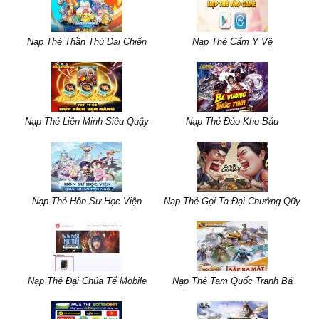
Nạp Thẻ Thần Thú Đại Chiến
Nạp Thẻ Cẩm Y Vệ
Nạp Thẻ Liên Minh Siêu Quậy
Nạp Thẻ Đảo Kho Báu
Nạp Thẻ Hồn Sư Học Viện
Nạp Thẻ Gọi Ta Đại Chưởng Qũy
Nạp Thẻ Đại Chúa Tể Mobile
Nạp Thẻ Tam Quốc Tranh Bá