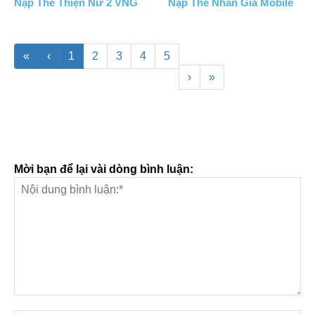
Nạp Thẻ Thiện Nữ 2 VNG
Nạp Thẻ Nhẫn Giả Mobile
«
‹
1
2
3
4
5
›
»
Mời bạn để lại vài dòng bình luận: