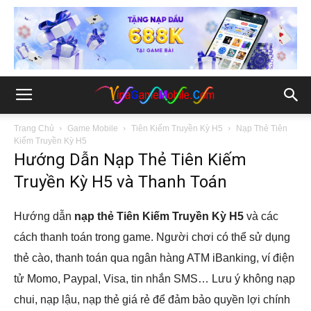
Trang Chủ
Game Mobile
Tiên Kiếm Truyền Kỳ H5
Nạp Thẻ Tiên
Kiếm Truyền Kỳ H5
Hướng Dẫn Nạp Thẻ Tiên Kiếm
Truyền Kỳ H5 và Thanh Toán
Hướng dẫn
nạp thẻ Tiên Kiếm Truyền Kỳ H5
và các
cách thanh toán trong game. Người chơi có thể sử dụng
thẻ cào, thanh toán qua ngân hàng ATM iBanking, ví điện
tử Momo, Paypal, Visa, tin nhắn SMS… Lưu ý không nạp
chui, nạp lậu, nạp thẻ giá rẻ để đảm bảo quyền lợi chính